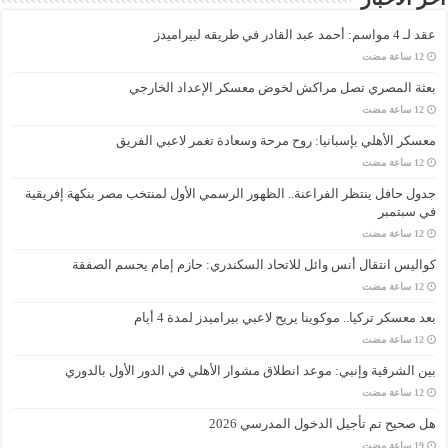
عقد لـ 4 مواسم: أحمد عبد القادر في طريقه لبيراميدز
بعثة المصري تصل مراكش لخوض معسكر الإعداد الخارجي
معسكر الأهلي بإسبانيا: روح مرحة وسعادة تغمر لاعبي الفريق
جدول حافل ينتظر الفراعنة.. الظهور الرسمي الأول لمنتخب مصر بنكهة إفريقية
في سبتمبر
كواليس انتقال أنس وائل للاتحاد السكندري: حازم إمام يحسم الصفقة
بعد معسكر تركيا.. موكوينا يريح لاعبي بيراميدز لمدة 4 أيام
بين الشرقية وإنبي: موعد انطلاق مشوار الأهلي في الدور الأول بالدوري
هل صحيح تم تأجيل الدخول المدرسي 2026