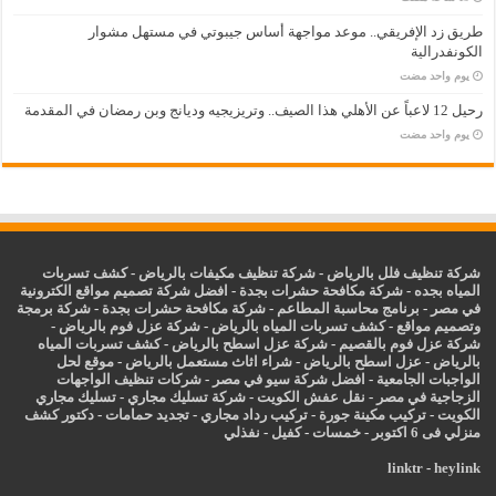
طريق زد الإفريقي.. موعد مواجهة أساس جيبوتي في مستهل مشوار
الكونفدرالية
‏يوم واحد مضت
رحيل 12 لاعباً عن الأهلي هذا الصيف.. وتريزيجيه وديانج وبن رمضان في المقدمة
‏يوم واحد مضت
شركة تنظيف فلل بالرياض
-
شركة تنظيف مكيفات بالرياض
-
كشف تسربات
المياه بجده
-
شركة مكافحة حشرات بجدة
-
افضل شركة تصميم مواقع الكترونية
في مصر
-
برنامج محاسبة المطاعم
-
شركة مكافحة حشرات بجدة
-
شركة برمجة
وتصميم مواقع
-
كشف تسربات المياه بالرياض
-
شركة عزل فوم بالرياض
-
شركة عزل فوم بالقصيم
-
شركة عزل اسطح بالرياض
-
كشف تسربات المياه
بالرياض
-
عزل
اسطح بالرياض
-
شراء اثاث مستعمل بالرياض
-
موقع لحل
الواجبات الجامعية
-
افضل شركة سيو في مصر
-
شركات تنظيف الواجهات
الزجاجية في مصر
-
نقل عفش الكويت
-
شركة تسليك مجاري
-
تسليك مجاري
الكويت
-
تركيب مكينة جورة
-
تركيب رداد مجاري
-
تجديد حمامات
-
دكتور كشف
منزلي فى 6 اكتوبر
-
خمسات
-
كفيل
-
نفذلي
linktr
-
heylink