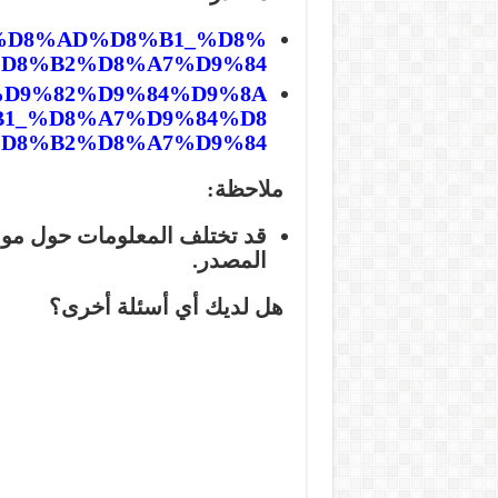
D8%A8%D8%AD%D8%B1_%D8%
D8%B2%D8%A7%D9%84
8%A5%D9%82%D9%84%D9%8A
1_%D8%A7%D9%84%D8
D8%B2%D8%A7%D9%84
ملاحظة:
قد تختلف المعلومات حول مو
المصدر.
هل لديك أي أسئلة أخرى؟