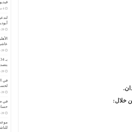
فيديو
لتدعي
أيودي
الأهل
عاشو
ب
بتصدر
في ال
لحسم 
ان
.
ن خلال:
في طر
حسام 
موعد 
للناش