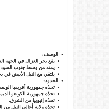
الوصف:
يقع بحر الغزال في
الجهة الغ
يمتد من
وسط
جنوب السودا
يلتقي مع
النيل الأبيض
في
بح
الحدود:
تحدّه
جمهورية أفريقيا الوس
تحدّه
جمهورية الكونغو الديم
تحدّه
إثيوبيا
من الشرق.
تحدّه
ولاية أعالي النيل
من ال