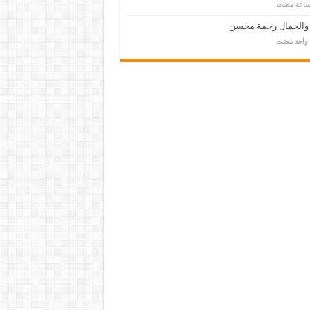
 والجمال رحمة محسن
م واحد مضت