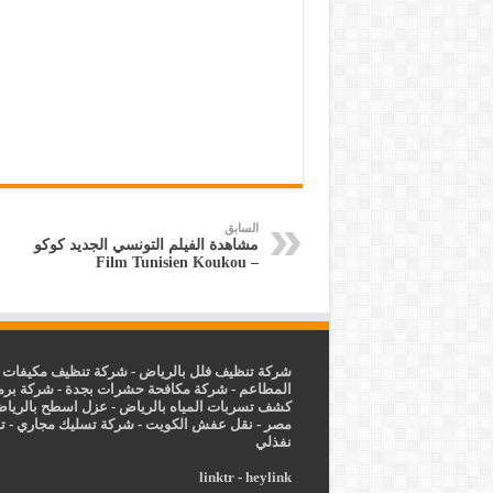
السابق
مشاهدة الفيلم التونسي الجديد كوكو
– Film Tunisien Koukou
شركة تنظيف فلل بالرياض
-
شركة تنظيف مكيفات ب
المطاعم
-
شركة مكافحة حشرات بجدة
-
شركة برم
كشف تسربات المياه بالرياض
-
عزل
اسطح بالريا
مصر
-
نقل عفش الكويت
-
شركة تسليك مجاري
-
ت
نفذلي
linktr
-
heylink