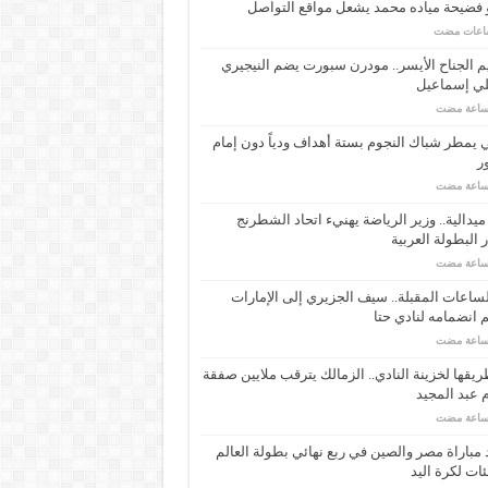
 فضيحة مياده محمد يشعل مواقع التواصل
م الجناح الأيسر.. مودرن سبورت يضم النيجيري
لي إسماعيل
ي يمطر شباك النجوم بستة أهداف ودياً دون إمام
ر
ـ 34 ميدالية.. وزير الرياضة يهنيء اتحاد الشطرنج
 البطولة العربية
ساعات المقبلة.. سيف الجزيري إلى الإمارات
انضمامه لنادي حتا
يقها لخزينة النادي.. الزمالك يترقب ملايين صفقة
عبد المجيد
مباراة مصر والصين في ربع نهائي بطولة العالم
ئات لكرة اليد