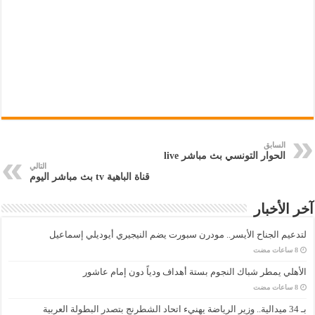
السابق
الحوار التونسي بث مباشر live
التالي
قناة الباهية tv بث مباشر اليوم
آخر الأخبار
لتدعيم الجناح الأيسر.. مودرن سبورت يضم النيجيري أيوديلي إسماعيل
الأهلي يمطر شباك النجوم بستة أهداف ودياً دون إمام عاشور
بـ 34 ميدالية.. وزير الرياضة يهنيء اتحاد الشطرنج بتصدر البطولة العربية