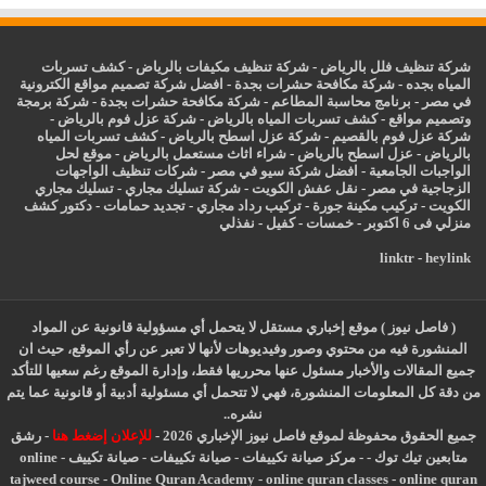
شركة تنظيف فلل بالرياض
-
شركة تنظيف مكيفات بالرياض
-
كشف تسربات
المياه بجده
-
شركة مكافحة حشرات بجدة
-
افضل شركة تصميم مواقع الكترونية
في مصر
-
برنامج محاسبة المطاعم
-
شركة مكافحة حشرات بجدة
-
شركة برمجة
وتصميم مواقع
-
كشف تسربات المياه بالرياض
-
شركة عزل فوم بالرياض
-
شركة عزل فوم بالقصيم
-
شركة عزل اسطح بالرياض
-
كشف تسربات المياه
بالرياض
-
عزل
اسطح بالرياض
-
شراء اثاث مستعمل بالرياض
-
موقع لحل
الواجبات الجامعية
-
افضل شركة سيو في مصر
-
شركات تنظيف الواجهات
الزجاجية في مصر
-
نقل عفش الكويت
-
شركة تسليك مجاري
-
تسليك مجاري
الكويت
-
تركيب مكينة جورة
-
تركيب رداد مجاري
-
تجديد حمامات
-
دكتور كشف
منزلي فى 6 اكتوبر
-
خمسات
-
كفيل
-
نفذلي
linktr
-
heylink
( فاصل نيوز ) موقع إخباري مستقل لا يتحمل أي مسؤولية قانونية عن المواد
المنشورة فيه من محتوي وصور وفيديوهات لأنها لا تعبر عن رأي الموقع، حيث ان
جميع المقالات والأخبار مسئول عنها محرريها فقط، وإدارة الموقع رغم سعيها للتأكد
من دقة كل المعلومات المنشورة، فهي لا تتحمل أي مسئولية أدبية أو قانونية عما يتم
نشره..
جميع الحقوق محفوظة لموقع فاصل نيوز الإخباري 2026 -
للإعلان إضغط هنا
-
رشق
متابعين تيك توك
-
-
مركز صيانة تكييفات
-
صيانة تكييفات
-
صيانة تكييف
-
online
tajweed course
-
Online Quran Academy
-
online quran classes
-
online quran