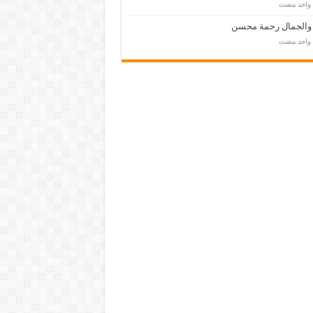
م واحد مضت
 والجمال رحمة محسن
م واحد مضت