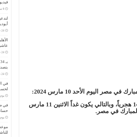
فيديو
لتدعي
أيودي
الأهل
عاشو
ب
بتصدر
في ال
لحسم 
 مصر اليوم الأحد 10 مارس 2024:
‏يو
ثبت رؤية هلال شهر رمضان 1446 هجرياً، وبالتالي يكون غداً الاثنين 11 مارس
في طر
حسام 
‏يو
موعد 
للناش