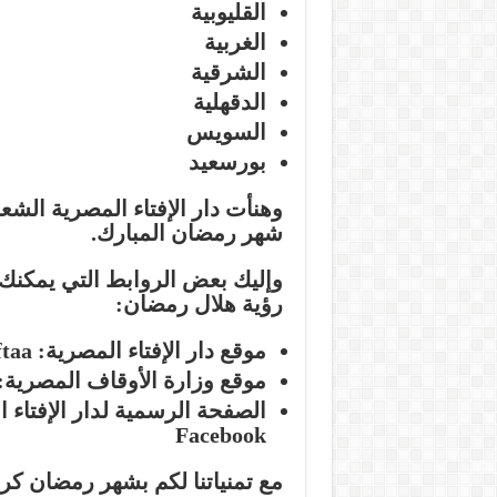
القليوبية
الغربية
الشرقية
الدقهلية
السويس
بورسعيد
وهنأت دار الإفتاء المصرية الش
شهر رمضان المبارك.
وإليك بعض الروابط التي يمكنك 
رؤية هلال رمضان:
موقع دار الإفتاء المصرية: URL Dar Al Iftaa
موقع وزارة الأوقاف المصرية: RL Ministry of Awqaf Egypt
Facebook
مع تمنياتنا لكم بشهر رمضان كري