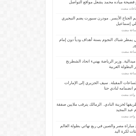
 فضيحة مياده محمد يشعل مواقع التواصل
م الجناح الأيسر.. مودرن سبورت يضم النيجيري
لي إسماعيل
ي يمطر شباك النجوم بستة أهداف ودياً دون إمام
ر
ـ 34 ميدالية.. وزير الرياضة يهنيء اتحاد الشطرنج
 البطولة العربية
ساعات المقبلة.. سيف الجزيري إلى الإمارات
انضمامه لنادي حتا
م واحد مضت
يقها لخزينة النادي.. الزمالك يترقب ملايين صفقة
عبد المجيد
م واحد مضت
مباراة مصر والصين في ربع نهائي بطولة العالم
ئات لكرة اليد