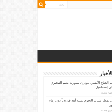
لأخبار
م الجناح الأيسر.. مودرن سبورت يضم النيجيري
لي إسماعيل
عتين مضت
ي يمطر شباك النجوم بستة أهداف ودياً دون إمام
ر
عتين مضت