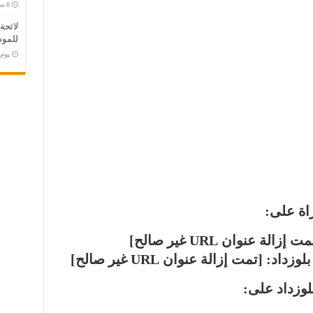
لائحة
للموس
‏يو
اة على:
 إزالة عنوان URL غير صالح]
لوزداد:
[تمت إزالة عنوان URL غير صالح]
لوزداد على: