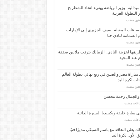
ـ 34 ميدالية.. وزير الرياضة يهنيء اتحاد الشطرنج
 البطولة العربية
عتين مضت
ساعات المقبلة.. سيف الجزيري إلى الإمارات
انضمامه لنادي حتا
عتين مضت
يقها لخزينة النادي.. الزمالك يترقب ملايين صفقة
عبد المجيد
عتين مضت
مباراة مصر والصين في ربع نهائي بطولة العالم
ئات لكرة اليد
عتين مضت
 والجمال رحمة محسن
 سارة خليفة ويكيبيديا السيرة الذاتية
لك يعلن التعاقد مع باسم السبكي مديرًا فنيًا
ق الأول لكرة اليد