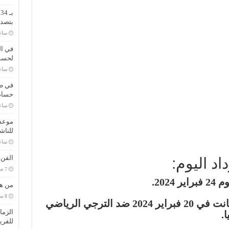
ب
بتصدر
‏سا
في ال
لحسم 
‏سا
في طر
حسام 
‏سا
موعد 
للناش
‏سا
الفن
د اليوم:
202.
من هي
آخر مباراة لعبها شباب بلوزداد كانت في 20 فبراير 2024 ضد الترجي الرياضي
الزما
.
للفري