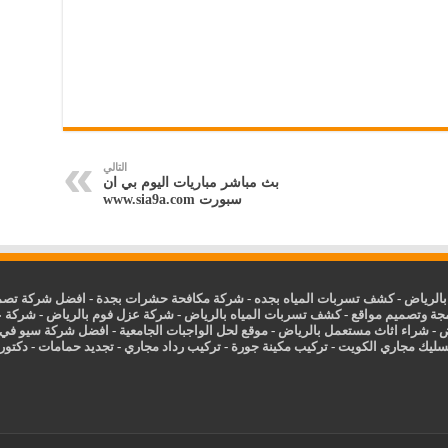
التالي
بث مباشر مباريات اليوم بي ان
سبورت www.sia9a.com
الرياض
-
كشف تسربات المياه بجده
-
شركة مكافحة حشرات بجدة
-
افضل شركة تصمي
جة وتصميم مواقع
-
كشف تسربات المياه بالرياض
-
شركة عزل فوم بالرياض
-
شركة ع
ض
-
شراء اثاث مستعمل بالرياض
-
موقع لحل الواجبات الجامعية
-
افضل شركة سيو في
سليك مجاري الكويت
-
تركيب مكينة جورة
-
تركيب رداد مجاري
-
تجديد حمامات
-
دكتور ك