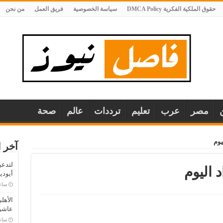
حقوق الملكية الفكرية DMCA Policy
سياسة الخصوصية
فريق العمل
من نحن
مصر
عرب
تعليم
ترددات
عالم
صحة
يوم
آخر ا
لتدعي
 اليوم
أيودي
‏سا
الأهل
عاشو
‏سا