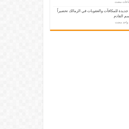
 جديدة للمكافآت والعقوبات في الزمالك تحضيراً
م القادم
م واحد مضت