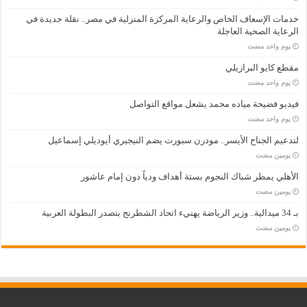
خدمات الإسعاف الخاص والرعاية المركزة المنزلية في مصر.. نقلة جديدة في
الرعاية الصحية العاجلة
‏يوم واحد مضت
مقطع كايو البرازيلي
‏يوم واحد مضت
فيديو فضيحة مياده محمد يشعل مواقع التواصل
‏يوم واحد مضت
لتدعيم الجناح الأيسر.. مودرن سبورت يضم النيجيري أيوديلي إسماعيل
‏يومين مضت
الأهلي يمطر شباك النجوم بستة أهداف ودياً دون إمام عاشور
‏يومين مضت
بـ 34 ميدالية.. وزير الرياضة يهنيء اتحاد الشطرنج بتصدر البطولة العربية
‏يومين مضت