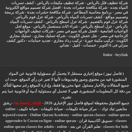
شركة تنظيف فلل بالرياض
-
شركة تنظيف مكيفات بالرياض
-
كشف تسربات
المياه بجده
-
شركة مكافحة حشرات بجدة
-
افضل شركة تصميم مواقع الكترونية
في مصر
-
برنامج محاسبة المطاعم
-
شركة مكافحة حشرات بجدة
-
شركة برمجة
وتصميم مواقع
-
كشف تسربات المياه بالرياض
-
شركة عزل فوم بالرياض
-
شركة عزل فوم بالقصيم
-
شركة عزل اسطح بالرياض
-
كشف تسربات المياه
بالرياض
-
عزل
اسطح بالرياض
-
شراء اثاث مستعمل بالرياض
-
موقع لحل
الواجبات الجامعية
-
افضل شركة سيو في مصر
-
شركات تنظيف الواجهات
الزجاجية في مصر
-
نقل عفش الكويت
-
شركة تسليك مجاري
-
تسليك مجاري
الكويت
-
تركيب مكينة جورة
-
تركيب رداد مجاري
-
تجديد حمامات
-
دكتور كشف
منزلي فى 6 اكتوبر
-
خمسات
-
كفيل
-
نفذلي
linktr
-
heylink
( فاصل نيوز ) موقع إخباري مستقل لا يتحمل أي مسؤولية قانونية عن المواد
المنشورة فيه من محتوي وصور وفيديوهات لأنها لا تعبر عن رأي الموقع، حيث ان
جميع المقالات والأخبار مسئول عنها محرريها فقط، وإدارة الموقع رغم سعيها للتأكد
من دقة كل المعلومات المنشورة، فهي لا تتحمل أي مسئولية أدبية أو قانونية عما يتم
نشره..
جميع الحقوق محفوظة لموقع فاصل نيوز الإخباري 2026 -
للإعلان إضغط هنا
-
رشق
متابعين تيك توك
-
-
مركز صيانة تكييفات
-
صيانة تكييفات
-
صيانة تكييف
-
online
tajweed course
-
Online Quran Academy
-
online quran classes
-
online quran
classes
-
تسويق اكاديمية قران
-
online quran
-
apprendre le Coran en ligne
classes for kids
-
تعلم القرآن عن بعد
-
online
-
online quran classes for adults