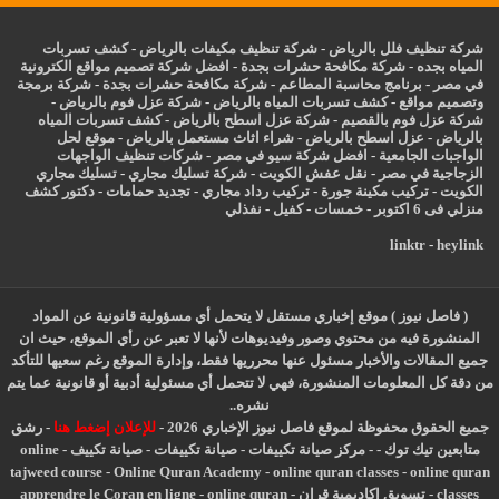
شركة تنظيف فلل بالرياض
-
شركة تنظيف مكيفات بالرياض
-
كشف تسربات
المياه بجده
-
شركة مكافحة حشرات بجدة
-
افضل شركة تصميم مواقع الكترونية
في مصر
-
برنامج محاسبة المطاعم
-
شركة مكافحة حشرات بجدة
-
شركة برمجة
وتصميم مواقع
-
كشف تسربات المياه بالرياض
-
شركة عزل فوم بالرياض
-
شركة عزل فوم بالقصيم
-
شركة عزل اسطح بالرياض
-
كشف تسربات المياه
بالرياض
-
عزل
اسطح بالرياض
-
شراء اثاث مستعمل بالرياض
-
موقع لحل
الواجبات الجامعية
-
افضل شركة سيو في مصر
-
شركات تنظيف الواجهات
الزجاجية في مصر
-
نقل عفش الكويت
-
شركة تسليك مجاري
-
تسليك مجاري
الكويت
-
تركيب مكينة جورة
-
تركيب رداد مجاري
-
تجديد حمامات
-
دكتور كشف
منزلي فى 6 اكتوبر
-
خمسات
-
كفيل
-
نفذلي
linktr
-
heylink
( فاصل نيوز ) موقع إخباري مستقل لا يتحمل أي مسؤولية قانونية عن المواد
المنشورة فيه من محتوي وصور وفيديوهات لأنها لا تعبر عن رأي الموقع، حيث ان
جميع المقالات والأخبار مسئول عنها محرريها فقط، وإدارة الموقع رغم سعيها للتأكد
من دقة كل المعلومات المنشورة، فهي لا تتحمل أي مسئولية أدبية أو قانونية عما يتم
نشره..
جميع الحقوق محفوظة لموقع فاصل نيوز الإخباري 2026 -
للإعلان إضغط هنا
-
رشق
متابعين تيك توك
-
-
مركز صيانة تكييفات
-
صيانة تكييفات
-
صيانة تكييف
-
online
tajweed course
-
Online Quran Academy
-
online quran classes
-
online quran
classes
-
تسويق اكاديمية قران
-
online quran
-
apprendre le Coran en ligne