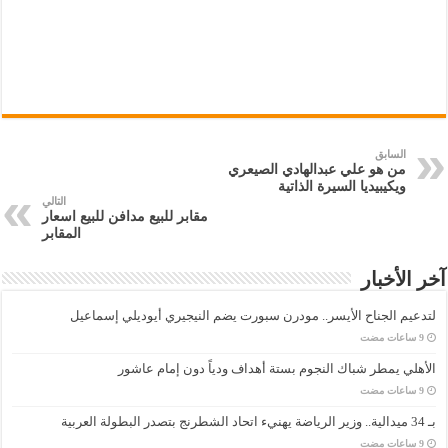
السابق
من هو علي عبدالهادي الصيعري
ويكيبيديا السيرة الذاتية
التالي
مقابر للبيع مدافن للبيع اسعار
المقابر
آخر الأخبار
لتدعيم الجناح الأيسر.. مودرن سبورت يضم النيجيري أيوديلي إسماعيل
الأهلي يمطر شباك النجوم بستة أهداف ودياً دون إمام عاشور
بـ 34 ميدالية.. وزير الرياضة يهنيء اتحاد الشطرنج بتصدر البطولة العربية