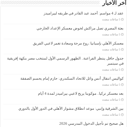
آخر الأخبار
عقد لـ 4 مواسم: أحمد عبد القادر في طريقه لبيراميدز
بعثة المصري تصل مراكش لخوض معسكر الإعداد الخارجي
معسكر الأهلي بإسبانيا: روح مرحة وسعادة تغمر لاعبي الفريق
جدول حافل ينتظر الفراعنة.. الظهور الرسمي الأول لمنتخب مصر بنكهة إفريقية
في سبتمبر
كواليس انتقال أنس وائل للاتحاد السكندري: حازم إمام يحسم الصفقة
بعد معسكر تركيا.. موكوينا يريح لاعبي بيراميدز لمدة 4 أيام
بين الشرقية وإنبي: موعد انطلاق مشوار الأهلي في الدور الأول بالدوري
هل صحيح تم تأجيل الدخول المدرسي 2026