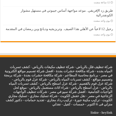
طريق زد الإفريقي.. موعد مواجهة أساس جيبوتي في مستهل مشوار
الكونفدرالية
‏يوم واحد مضت
رحيل 12 لاعباً عن الأهلي هذا الصيف.. وتريزيجيه وديانج وبن رمضان في المقدمة
‏يوم واحد مضت
شركة تنظيف فلل بالرياض
-
شركة تنظيف مكيفات بالرياض
-
كشف تسربات
المياه بجده
-
شركة مكافحة حشرات بجدة
-
افضل شركة تصميم مواقع الكترونية
في مصر
-
برنامج محاسبة المطاعم
-
شركة مكافحة حشرات بجدة
-
شركة برمجة
وتصميم مواقع
-
كشف تسربات المياه بالرياض
-
شركة عزل فوم بالرياض
-
شركة عزل فوم بالقصيم
-
شركة عزل اسطح بالرياض
-
كشف تسربات المياه
بالرياض
-
عزل
اسطح بالرياض
-
شراء اثاث مستعمل بالرياض
-
موقع لحل
الواجبات الجامعية
-
افضل شركة سيو في مصر
-
شركات تنظيف الواجهات
الزجاجية في مصر
-
نقل عفش الكويت
-
شركة تسليك مجاري
-
تسليك مجاري
الكويت
-
تركيب مكينة جورة
-
تركيب رداد مجاري
-
تجديد حمامات
-
دكتور كشف
منزلي فى 6 اكتوبر
-
خمسات
-
كفيل
-
نفذلي
linktr
-
heylink