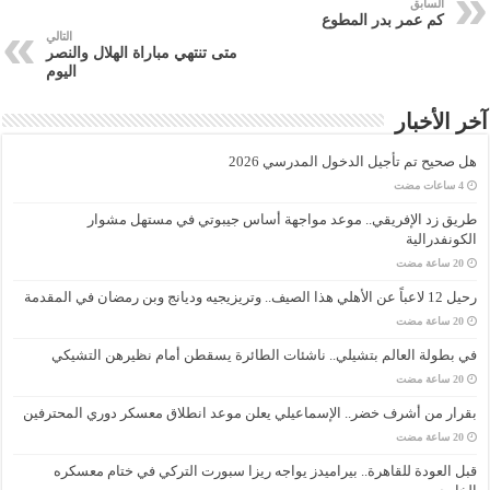
السابق
كم عمر بدر المطوع
التالي
متى تنتهي مباراة الهلال والنصر
اليوم
آخر الأخبار
هل صحيح تم تأجيل الدخول المدرسي 2026
طريق زد الإفريقي.. موعد مواجهة أساس جيبوتي في مستهل مشوار
الكونفدرالية
رحيل 12 لاعباً عن الأهلي هذا الصيف.. وتريزيجيه وديانج وبن رمضان في المقدمة
في بطولة العالم بتشيلي.. ناشئات الطائرة يسقطن أمام نظيرهن التشيكي
بقرار من أشرف خضر.. الإسماعيلي يعلن موعد انطلاق معسكر دوري المحترفين
قبل العودة للقاهرة.. بيراميدز يواجه ريزا سبورت التركي في ختام معسكره