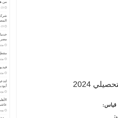
من هو
المصا
خدمات
مصر..
‏يو
مقطع 
‏يو
فيديو
‏يو
لتدعي
يلي 2024
أيودي
‏يو
الأهل
قياس:
عاشو
‏يو
: