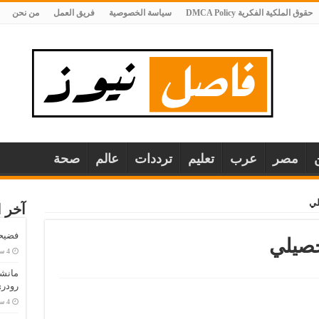
حقوق الملكية الفكرية DMCA Policy
سياسة الخصوصية
فريق العمل
من نحن
مصر
عرب
تعليم
ترددات
عالم
صحة
لي
آخر ا
فضيحة
حصيلي
مانش
رودري