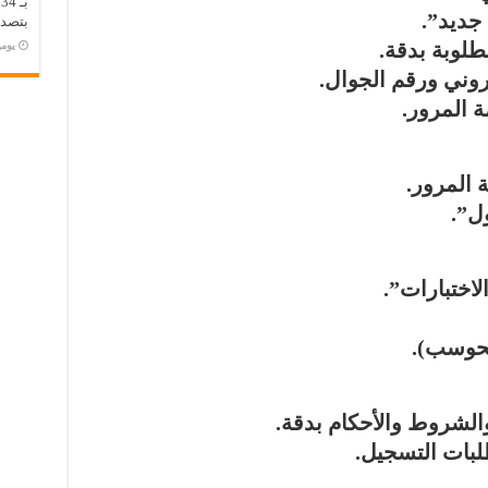
ب
جديد”.
بتصدر
طلوبة بدقة.
‏يو
تروني ورقم الجوال.
 المرور.
 المرور.
ل”.
لاختبارات”.
محوسب).
والشروط والأحكام بدقة.
لبات التسجيل.