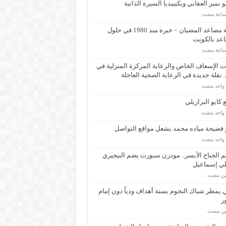
 نمير العقابي ويكيبيديا السيرة الذاتية
شركة مصاعد المضيان – خبرة منذ 1980 في حلول
عد بالكويت
 الإسعاف الخاص والرعاية المركزة المنزلية في
 نقلة جديدة في الرعاية الصحية العاجلة
م واحد مضت
كايو البرازيلي
م واحد مضت
 فضيحة مياده محمد يشعل مواقع التواصل
م واحد مضت
م الجناح الأيسر.. مودرن سبورت يضم النيجيري
لي إسماعيل
مين مضت
ي يمطر شباك النجوم بستة أهداف ودياً دون إمام
ر
مين مضت