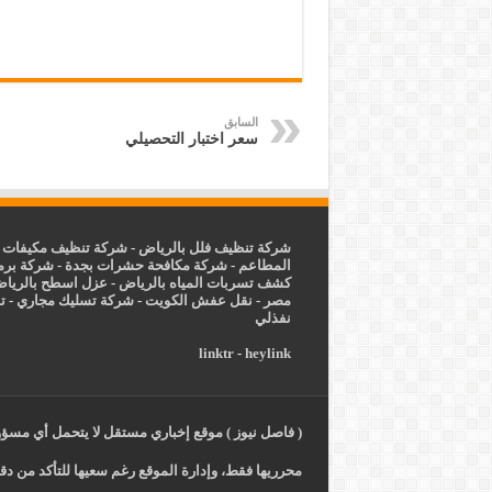
السابق
سعر اختبار التحصيلي
شركة تنظيف فلل بالرياض
-
شركة تنظيف مكيفات ب
المطاعم
-
شركة مكافحة حشرات بجدة
-
شركة برم
كشف تسربات المياه بالرياض
-
عزل
اسطح بالريا
مصر
-
نقل عفش الكويت
-
شركة تسليك مجاري
-
ت
نفذلي
linktr
-
heylink
( فاصل نيوز ) موقع إخباري مستقل لا يتحمل أي مسؤول
محرريها فقط، وإدارة الموقع رغم سعيها للتأكد من دقة