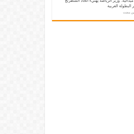
ـ 34 ميدالية.. وزير الرياضة يهنيء اتحاد الشطرنج
 البطولة العربية
مين مضت