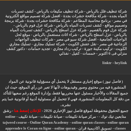
شركة تنظيف فلل بالرياض
-
شركة تنظيف مكيفات بالرياض
-
كشف تسربات
المياه بجده
-
شركة مكافحة حشرات بجدة
-
افضل شركة تصميم مواقع الكترونية
في مصر
-
برنامج محاسبة المطاعم
-
شركة مكافحة حشرات بجدة
-
شركة برمجة
وتصميم مواقع
-
كشف تسربات المياه بالرياض
-
شركة عزل فوم بالرياض
-
شركة عزل فوم بالقصيم
-
شركة عزل اسطح بالرياض
-
كشف تسربات المياه
بالرياض
-
عزل
اسطح بالرياض
-
شراء اثاث مستعمل بالرياض
-
موقع لحل
الواجبات الجامعية
-
افضل شركة سيو في مصر
-
شركات تنظيف الواجهات
الزجاجية في مصر
-
نقل عفش الكويت
-
شركة تسليك مجاري
-
تسليك مجاري
الكويت
-
تركيب مكينة جورة
-
تركيب رداد مجاري
-
تجديد حمامات
-
دكتور كشف
منزلي فى 6 اكتوبر
-
خمسات
-
كفيل
-
نفذلي
linktr
-
heylink
( فاصل نيوز ) موقع إخباري مستقل لا يتحمل أي مسؤولية قانونية عن المواد
المنشورة فيه من محتوي وصور وفيديوهات لأنها لا تعبر عن رأي الموقع، حيث ان
جميع المقالات والأخبار مسئول عنها محرريها فقط، وإدارة الموقع رغم سعيها للتأكد
من دقة كل المعلومات المنشورة، فهي لا تتحمل أي مسئولية أدبية أو قانونية عما يتم
نشره..
جميع الحقوق محفوظة لموقع فاصل نيوز الإخباري 2026 -
للإعلان إضغط هنا
-
رشق
متابعين تيك توك
-
-
مركز صيانة تكييفات
-
صيانة تكييفات
-
صيانة تكييف
-
online
tajweed course
-
Online Quran Academy
-
online quran classes
-
online quran
classes
-
تسويق اكاديمية قران
-
online quran
-
apprendre le Coran en ligne