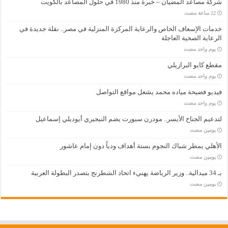
شركة مصاعد المضيان – خبرة منذ 1980 في حلول المصاعد بالكويت
خدمات الإسعاف الخاص والرعاية المركزة المنزلية في مصر.. نقلة جديدة في
الرعاية الصحية العاجلة
‏يوم واحد مضت
مقطع كايو البرازيلي
‏يوم واحد مضت
فيديو فضيحة مياده محمد يشعل مواقع التواصل
‏يوم واحد مضت
لتدعيم الجناح الأيسر.. مودرن سبورت يضم النيجيري أيوديلي إسماعيل
‏يومين مضت
الأهلي يمطر شباك النجوم بستة أهداف ودياً دون إمام عاشور
‏يومين مضت
بـ 34 ميدالية.. وزير الرياضة يهنيء اتحاد الشطرنج بتصدر البطولة العربية
‏يومين مضت