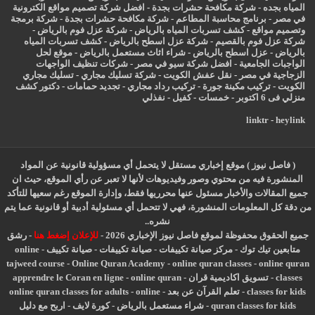
المياه بجده
-
شركة مكافحة حشرات بجدة
-
افضل شركة تصميم مواقع الكترونية
في مصر
-
برنامج محاسبة المطاعم
-
شركة مكافحة حشرات بجدة
-
شركة برمجة
وتصميم مواقع
-
كشف تسربات المياه بالرياض
-
شركة عزل فوم بالرياض
-
شركة عزل فوم بالقصيم
-
شركة عزل اسطح بالرياض
-
كشف تسربات المياه
بالرياض
-
عزل
اسطح بالرياض
-
شراء اثاث مستعمل بالرياض
-
موقع لحل
الواجبات الجامعية
-
افضل شركة سيو في مصر
-
شركات تنظيف الواجهات
الزجاجية في مصر
-
نقل عفش الكويت
-
شركة تسليك مجاري
-
تسليك مجاري
الكويت
-
تركيب مكينة جورة
-
تركيب رداد مجاري
-
تجديد حمامات
-
دكتور كشف
منزلي فى 6 اكتوبر
-
خمسات
-
كفيل
-
نفذلي
linktr
-
heylink
( فاصل نيوز ) موقع إخباري مستقل لا يتحمل أي مسؤولية قانونية عن المواد
المنشورة فيه من محتوي وصور وفيديوهات لأنها لا تعبر عن رأي الموقع، حيث ان
جميع المقالات والأخبار مسئول عنها محرريها فقط، وإدارة الموقع رغم سعيها للتأكد
من دقة كل المعلومات المنشورة، فهي لا تتحمل أي مسئولية أدبية أو قانونية عما يتم
نشره..
جميع الحقوق محفوظة لموقع فاصل نيوز الإخباري 2026 -
للإعلان إضغط هنا
-
رشق
متابعين تيك توك
-
مركز صيانة تكييفات
-
صيانة تكييفات
-
صيانة تكييف
-
online
tajweed course
-
Online Quran Academy
-
online quran classes
-
online quran
classes
-
تسويق اكاديمية قران
-
online quran
-
apprendre le Coran en ligne
classes for kids
-
تعلم القرآن عن بعد
-
online
-
online quran classes for adults
quran classes for kids
-
شراء مستعمل بالرياض
-
كورة لايف
-
اربح مع دليل