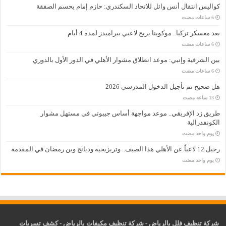
كواليس انتقال أنس وائل للاتحاد السكندري: حازم إمام يحسم الصفقة
بعد معسكر تركيا.. موكوينا يريح لاعبي بيراميدز لمدة 4 أيام
بين الشرقية وإنبي: موعد انطلاق مشوار الأهلي في الدور الأول بالدوري
هل صحيح تم تأجيل الدخول المدرسي 2026
طريق زد الإفريقي.. موعد مواجهة أساس جيبوتي في مستهل مشوار
الكونفدرالية
‏يوم واحد مضت
رحيل 12 لاعباً عن الأهلي هذا الصيف.. وتريزيجيه وديانج وبن رمضان في المقدمة
‏يوم واحد مضت
شركة تنظيف فلل بالرياض
-
شركة تنظيف مكيفات بالرياض
-
كشف تسربات