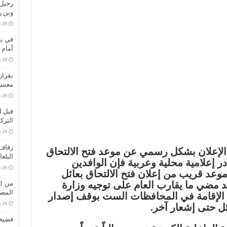
وبن 
في بط
أمام 
بقرار
معسك
قبل ا
الترك
زفاف 
2 يناير 2024، لم يتم الإعلان بشكل رسمي عن موعد فتح الالتحاق
البلغ
إعلامية محلية وعربية فإن الوافدين
موعد قريب من إعلان فتح الالتحاق بعائل
د مضي ما يقارب العام على توجيه وزارة
المص
ن الإقامة في المحافظات الست بوقف إصدار
ل حتى إشعار آخر.
فضيحة