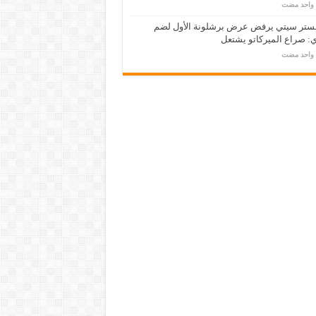
م واحد مضت
ستر سيتي يرفض عرض برشلونة الأول لضم
: صراع الميركاتو يشتعل
م واحد مضت