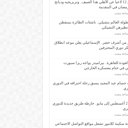
رحيل 12 لاعباً عن الأهلي هذا الصيف.. وتريزيجيه وديانج
رمضان في المقدمة
ولة العالم بتشيلي.. ناشئات الطائرة يسقطن
نظيرهن التشيكي
 من أشرف خضر.. الإسماعيلي يعلن موعد انطلاق
ر دوري المحترفين
لعودة للقاهرة.. بيراميدز يواجه ريزا سبورت
ي في ختام معسكره الخارجي
حسام عبد المجيد يسبق رحلة احترافه في الدوري
اري
من 21 أغسطس إلى مايو.. خارطة طريق جديدة للدوري
ري
 سكينة كلامور تشعل مواقع التواصل الاجتماعي