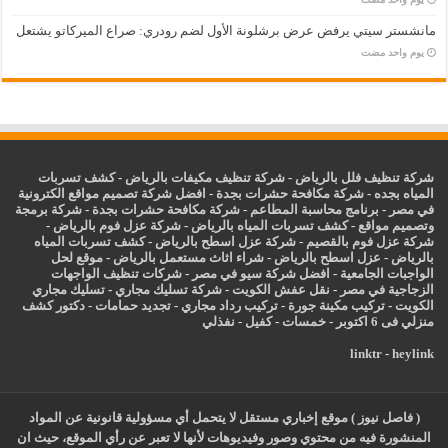
مانشستر سيتي يرفض عرض برشلونة الأول لضم رودري: صراع الميركاتو يشتعل
‏يوم واحد مضت
شركة تنظيف فلل بالرياض
-
شركة تنظيف مكيفات بالرياض
-
كشف تسربات
المياه بجده
-
شركة مكافحة حشرات بجدة
-
افضل شركة تصميم مواقع الكترونية
في مصر
-
برنامج محاسبة المطاعم
-
شركة مكافحة حشرات بجدة
-
شركة برمجة
وتصميم مواقع
-
كشف تسربات المياه بالرياض
-
شركة عزل فوم بالرياض
-
شركة عزل فوم بالقصيم
-
شركة عزل اسطح بالرياض
-
كشف تسربات المياه
بالرياض
-
عزل
اسطح بالرياض
-
شراء اثاث مستعمل بالرياض
-
موقع لحل
الواجبات الجامعية
-
افضل شركة سيو في مصر
-
شركات تنظيف الواجهات
الزجاجية في مصر
-
نقل عفش الكويت
-
شركة تسليك مجاري
-
تسليك مجاري
الكويت
-
تركيب مكينة جورة
-
تركيب رداد مجاري
-
تجديد حمامات
-
دكتور كشف
منزلي فى 6 اكتوبر
-
خمسات
-
كفيل
-
نفذلي
linktr
-
heylink
( فاصل نيوز ) موقع إخباري مستقل لا يتحمل أي مسؤولية قانونية عن المواد
المنشورة فيه من محتوي وصور وفيديوهات لأنها لا تعبر عن رأي الموقع، حيث ان