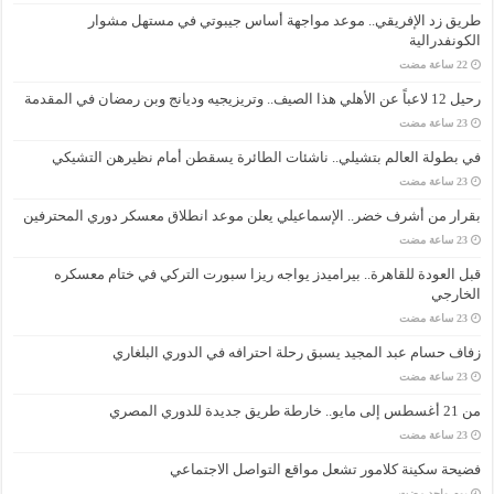
طريق زد الإفريقي.. موعد مواجهة أساس جيبوتي في مستهل مشوار
الكونفدرالية
رحيل 12 لاعباً عن الأهلي هذا الصيف.. وتريزيجيه وديانج وبن رمضان في المقدمة
في بطولة العالم بتشيلي.. ناشئات الطائرة يسقطن أمام نظيرهن التشيكي
بقرار من أشرف خضر.. الإسماعيلي يعلن موعد انطلاق معسكر دوري المحترفين
قبل العودة للقاهرة.. بيراميدز يواجه ريزا سبورت التركي في ختام معسكره
الخارجي
زفاف حسام عبد المجيد يسبق رحلة احترافه في الدوري البلغاري
من 21 أغسطس إلى مايو.. خارطة طريق جديدة للدوري المصري
فضيحة سكينة كلامور تشعل مواقع التواصل الاجتماعي
‏يوم واحد مضت