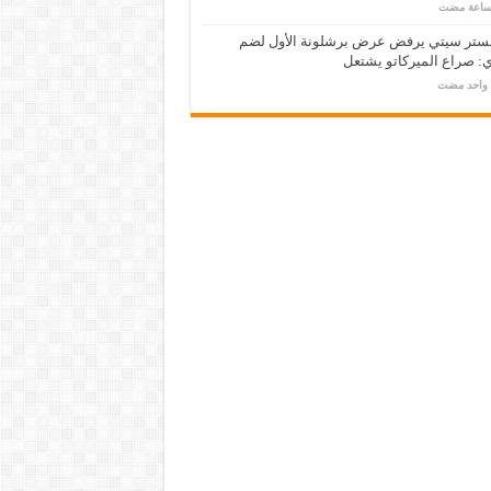
ستر سيتي يرفض عرض برشلونة الأول لضم
: صراع الميركاتو يشتعل
م واحد مضت