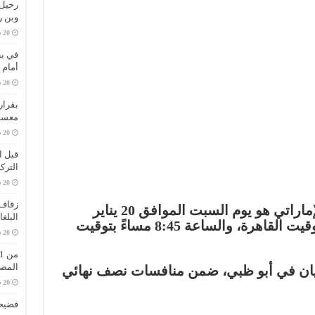
وبن 
في بط
أمام 
بقرار
معسك
قبل ا
الترك
زفاف 
موعد مباراة الزمالك والوحدة الإماراتي هو يوم السبت الموافق 20 يناير
البلغ
2024، في الساعة 6:45 مساءً بتوقيت القاهرة، والساعة 8:45 مساءً بتوقيت
المص
هيان في أبو ظبي، ضمن منافسات نصف نهائي
فضيحة