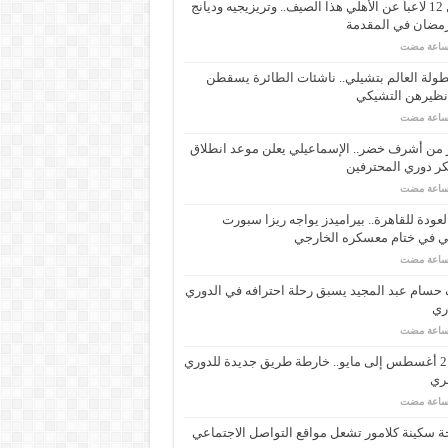
رحيل 12 لاعباً عن الأهلي هذا الصيف.. وتريزيجيه وديانج
رمضان في المقدمة
ولة العالم بتشيلي.. ناشئات الطائرة يسقطن
نظيرهن التشيكي
 من أشرف خضر.. الإسماعيلي يعلن موعد انطلاق
ر دوري المحترفين
لعودة للقاهرة.. بيراميدز يواجه ريزا سبورت
ي في ختام معسكره الخارجي
حسام عبد المجيد يسبق رحلة احترافه في الدوري
اري
من 21 أغسطس إلى مايو.. خارطة طريق جديدة للدوري
ري
 سكينة كلامور تشعل مواقع التواصل الاجتماعي