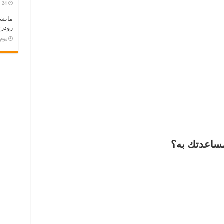
مانش
رودري
‏يو
ساعدتك به؟