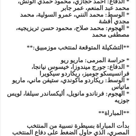
* الدفاع: أحمد حجازي، محمود حمدي الونش،
محمد عبد المنعم، عمر جابر
* الوسط: محمد النني، عمرو السولية، محمد
مجدي أفشة
* الهجوم: محمد صلاح، محمود حسن تريزيجيه،
مصطفى محمد
**التشكيلة المتوقعة لمنتخب موزمبيق:**
* حراسة المرمى: ماريو ريو
* الدفاع: جورج ميندوزا، خيسوس نيانجا،
فرانسيسكو جوميز، ريكاردو سيكويرا
* الوسط: ريكاردو ماكوندي، ستيفن ماني، ماريو
ماتياس
* الهجوم: فرناندو مانويل، أليكساندر سيلفا، لويس
جوزيه
**المباراة**
بدأت المباراة بسيطرة نسبية من المنتخب
المصري، الذي حاول الضغط على دفاع المنتخب