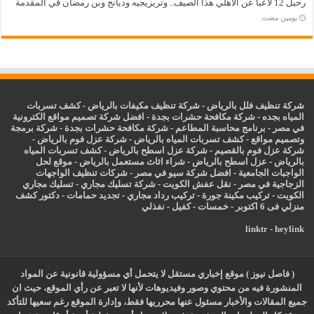
رحيل 12 لاعباً عن الأهلي هذا الصيف.. وتريزيجيه وديانج وبن رمضان في المقدمة
‏يومين مضت
شركة تنظيف فلل بالرياض
-
شركة تنظيف مكيفات بالرياض
-
كشف تسربات
المياه بجده
-
شركة مكافحة حشرات بجدة
-
افضل شركة تصميم مواقع الكترونية
في مصر
-
برنامج محاسبة المطاعم
-
شركة مكافحة حشرات بجدة
-
شركة برمجة
وتصميم مواقع
-
كشف تسربات المياه بالرياض
-
شركة عزل فوم بالرياض
-
شركة عزل فوم بالقصيم
-
شركة عزل اسطح بالرياض
-
كشف تسربات المياه
بالرياض
-
عزل
اسطح بالرياض
-
شراء اثاث مستعمل بالرياض
-
موقع لحل
الواجبات الجامعية
-
افضل شركة سيو في مصر
-
شركات تنظيف الواجهات
الزجاجية في مصر
-
نقل عفش الكويت
-
شركة تسليك مجاري
-
تسليك مجاري
الكويت
-
تركيب مكينة جورة
-
تركيب رداد مجاري
-
تجديد حمامات
-
دكتور كشف
منزلي فى 6 اكتوبر
-
خمسات
-
كفيل
-
نفذلي
linktr
-
heylink
( فاصل نيوز ) موقع إخباري مستقل لا يتحمل أي مسؤولية قانونية عن المواد
المنشورة فيه من محتوي وصور وفيديوهات لأنها لا تعبر عن رأي الموقع، حيث ان
جميع المقالات والأخبار مسئول عنها محرريها فقط، وإدارة الموقع رغم سعيها للتأكد