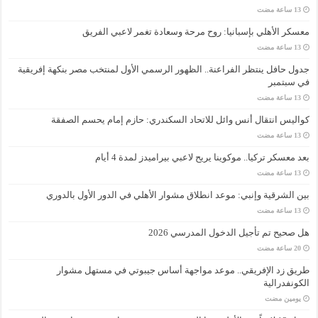
معسكر الأهلي بإسبانيا: روح مرحة وسعادة تغمر لاعبي الفريق
جدول حافل ينتظر الفراعنة.. الظهور الرسمي الأول لمنتخب مصر بنكهة إفريقية
في سبتمبر
كواليس انتقال أنس وائل للاتحاد السكندري: حازم إمام يحسم الصفقة
بعد معسكر تركيا.. موكوينا يريح لاعبي بيراميدز لمدة 4 أيام
بين الشرقية وإنبي: موعد انطلاق مشوار الأهلي في الدور الأول بالدوري
هل صحيح تم تأجيل الدخول المدرسي 2026
طريق زد الإفريقي.. موعد مواجهة أساس جيبوتي في مستهل مشوار
الكونفدرالية
‏يومين مضت