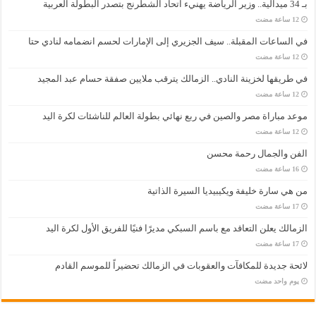
بـ 34 ميدالية.. وزير الرياضة يهنيء اتحاد الشطرنج بتصدر البطولة العربية
في الساعات المقبلة.. سيف الجزيري إلى الإمارات لحسم انضمامه لنادي حتا
في طريقها لخزينة النادي.. الزمالك يترقب ملايين صفقة حسام عبد المجيد
موعد مباراة مصر والصين في ربع نهائي بطولة العالم للناشئات لكرة اليد
الفن والجمال رحمة محسن
من هي سارة خليفة ويكيبيديا السيرة الذاتية
الزمالك يعلن التعاقد مع باسم السبكي مديرًا فنيًا للفريق الأول لكرة اليد
لائحة جديدة للمكافآت والعقوبات في الزمالك تحضيراً للموسم القادم
‏يوم واحد مضت