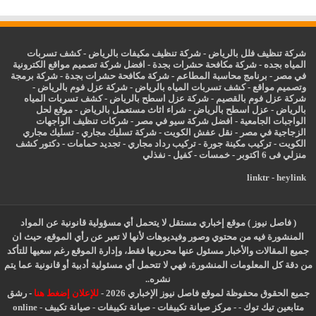
شركة تنظيف فلل بالرياض
-
شركة تنظيف مكيفات بالرياض
-
كشف تسربات
المياه بجده
-
شركة مكافحة حشرات بجدة
-
افضل شركة تصميم مواقع الكترونية
في مصر
-
برنامج محاسبة المطاعم
-
شركة مكافحة حشرات بجدة
-
شركة برمجة
وتصميم مواقع
-
كشف تسربات المياه بالرياض
-
شركة عزل فوم بالرياض
-
شركة عزل فوم بالقصيم
-
شركة عزل اسطح بالرياض
-
كشف تسربات المياه
بالرياض
-
عزل
اسطح بالرياض
-
شراء اثاث مستعمل بالرياض
-
موقع لحل
الواجبات الجامعية
-
افضل شركة سيو في مصر
-
شركات تنظيف الواجهات
الزجاجية في مصر
-
نقل عفش الكويت
-
شركة تسليك مجاري
-
تسليك مجاري
الكويت
-
تركيب مكينة جورة
-
تركيب رداد مجاري
-
تجديد حمامات
-
دكتور كشف
منزلي فى 6 اكتوبر
-
خمسات
-
كفيل
-
نفذلي
linktr
-
heylink
( فاصل نيوز ) موقع إخباري مستقل لا يتحمل أي مسؤولية قانونية عن المواد
المنشورة فيه من محتوي وصور وفيديوهات لأنها لا تعبر عن رأي الموقع، حيث ان
جميع المقالات والأخبار مسئول عنها محرريها فقط، وإدارة الموقع رغم سعيها للتأكد
من دقة كل المعلومات المنشورة، فهي لا تتحمل أي مسئولية أدبية أو قانونية عما يتم
نشره..
جميع الحقوق محفوظة لموقع فاصل نيوز الإخباري 2026 -
للإعلان إضغط هنا
-
رشق
متابعين تيك توك
-
-
مركز صيانة تكييفات
-
صيانة تكييفات
-
صيانة تكييف
-
online