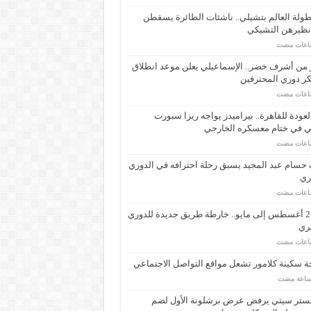
ولة العالم بتشيلي.. ناشئات الطائرة يسقطن
نظيرهن التشيكي
 من أشرف خضر.. الإسماعيلي يعلن موعد انطلاق
ر دوري المحترفين
لعودة للقاهرة.. بيراميدز يواجه ريزا سبورت
ي في ختام معسكره الخارجي
حسام عبد المجيد يسبق رحلة احترافه في الدوري
اري
من 21 أغسطس إلى مايو.. خارطة طريق جديدة للدوري
ري
 سكينة كلامور تشعل مواقع التواصل الاجتماعي
ستر سيتي يرفض عرض برشلونة الأول لضم