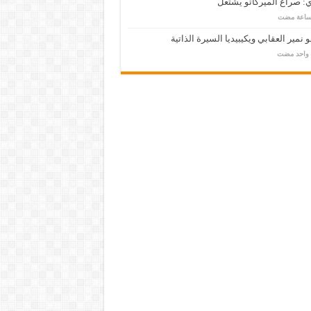
: صراع الميركاتو يشتعل
 نمير العقابي ويكيبيديا السيرة الذاتية
م واحد مضت