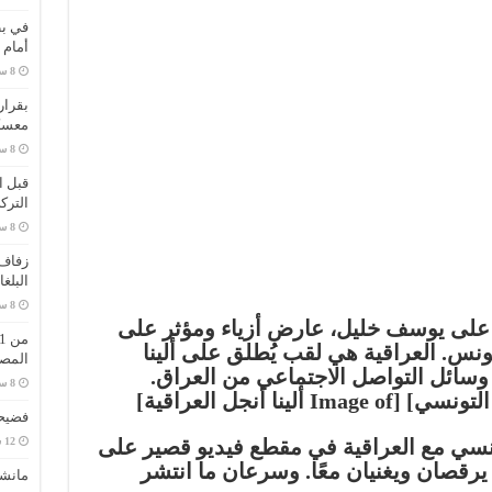
في بط
أمام 
بقرار
معسك
قبل ا
الترك
زفاف 
البلغ
على يوسف خليل، عارض أزياء ومؤثر على
نس. العراقية هي لقب يُطلق على ألينا
المص
وسائل التواصل الاجتماعي من العراق.
فضيحة
وحش التونسي مع العراقية في مقطع فيديو قصير على
ديو، كانا يرقصان ويغنيان معًا. وسرعان ما انتشر
مانش