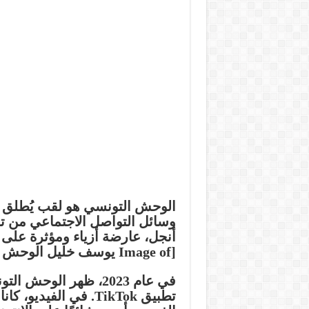
الوحش التونسي هو لقب يُطلق 
وسائل التواصل الاجتماعي من تو
أنجل، عارضة أزياء ومؤثرة على 
[Image of يوسف خليل الوحش التونسي] [Image of ألينا أنجل العراقية]
في عام 2023، ظهر ال
تطبيق TikTok. في الفي