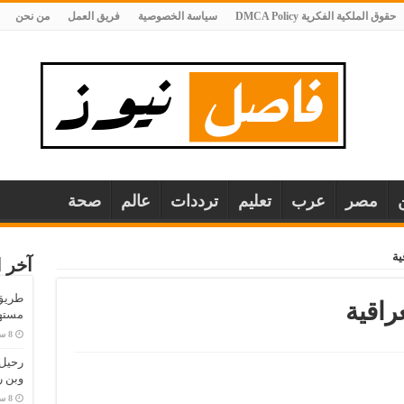
حقوق الملكية الفكرية DMCA Policy
سياسة الخصوصية
فريق العمل
من نحن
مصر
عرب
تعليم
ترددات
عالم
صحة
ية
آخر ا
طريق 
راقية
مستهل
وبن 