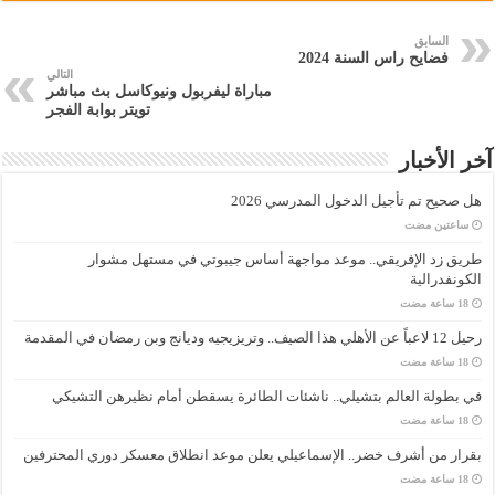
السابق
فضايح راس السنة 2024
التالي
مباراة ليفربول ونيوكاسل بث مباشر
تويتر بوابة الفجر
آخر الأخبار
هل صحيح تم تأجيل الدخول المدرسي 2026
‏ساعتين مضت
طريق زد الإفريقي.. موعد مواجهة أساس جيبوتي في مستهل مشوار
الكونفدرالية
رحيل 12 لاعباً عن الأهلي هذا الصيف.. وتريزيجيه وديانج وبن رمضان في المقدمة
في بطولة العالم بتشيلي.. ناشئات الطائرة يسقطن أمام نظيرهن التشيكي
بقرار من أشرف خضر.. الإسماعيلي يعلن موعد انطلاق معسكر دوري المحترفين