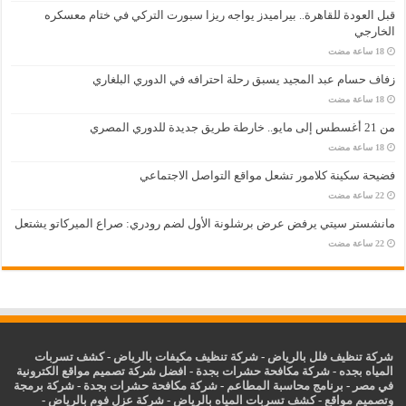
قبل العودة للقاهرة.. بيراميدز يواجه ريزا سبورت التركي في ختام معسكره
الخارجي
زفاف حسام عبد المجيد يسبق رحلة احترافه في الدوري البلغاري
من 21 أغسطس إلى مايو.. خارطة طريق جديدة للدوري المصري
فضيحة سكينة كلامور تشعل مواقع التواصل الاجتماعي
مانشستر سيتي يرفض عرض برشلونة الأول لضم رودري: صراع الميركاتو يشتعل
شركة تنظيف فلل بالرياض
-
شركة تنظيف مكيفات بالرياض
-
كشف تسربات
المياه بجده
-
شركة مكافحة حشرات بجدة
-
افضل شركة تصميم مواقع الكترونية
في مصر
-
برنامج محاسبة المطاعم
-
شركة مكافحة حشرات بجدة
-
شركة برمجة
وتصميم مواقع
-
كشف تسربات المياه بالرياض
-
شركة عزل فوم بالرياض
-