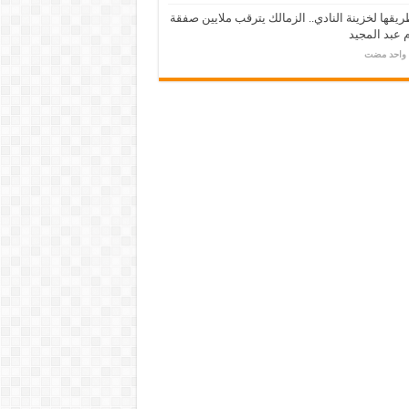
يقها لخزينة النادي.. الزمالك يترقب ملايين صفقة
عبد المجيد
م واحد مضت