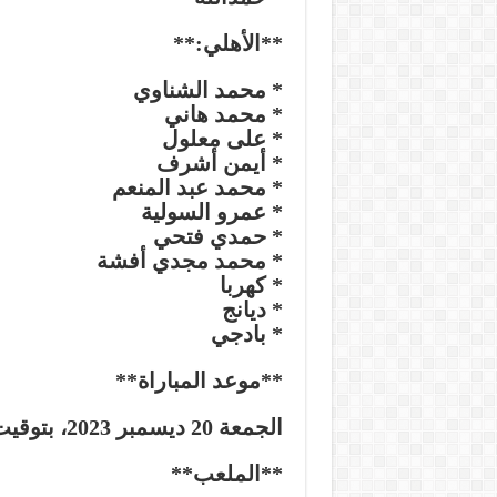
**الأهلي:**
* محمد الشناوي
* محمد هاني
* على معلول
* أيمن أشرف
* محمد عبد المنعم
* عمرو السولية
* حمدي فتحي
* محمد مجدي أفشة
* كهربا
* ديانج
* بادجي
**موعد المباراة**
الجمعة 20 ديسمبر 2023، بتوقيت القاهرة 8:00 مساءً.
**الملعب**