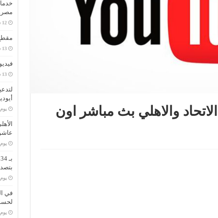
خدمات
مصر..
مقطع 
فيديو
لتدعي
أيودي
اتحاد والاهلي بث مباشر اون
‏يو
الأهل
عاشو
‏يو
ب
بتصدر
‏يو
في ال
لحسم 
‏يو