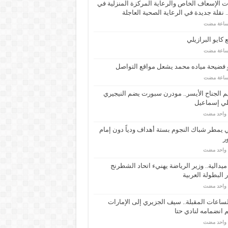
 الإسعاف الخاص والرعاية المركزة المنزلية في
 نقلة جديدة في الرعاية الصحية العاجلة
كايو البرازيلي
 فضيحة مياده محمد يشعل مواقع التواصل
م الجناح الأيسر.. مودرن سبورت يضم النيجيري
لي إسماعيل
م واحد مضت
ي يمطر شباك النجوم بستة أهداف ودياً دون إمام
ر
م واحد مضت
ـ 34 ميدالية.. وزير الرياضة يهنيء اتحاد الشطرنج
 البطولة العربية
م واحد مضت
ساعات المقبلة.. سيف الجزيري إلى الإمارات
انضمامه لنادي حتا
م واحد مضت