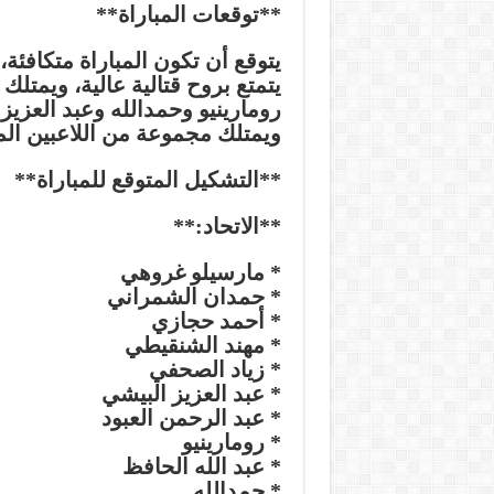
**توقعات المباراة**
يتوقع أن تكون المباراة متكافئة
يتمتع بروح قتالية عالية، ويمتل
رومارينيو وحمدالله وعبد العزيز
ويمتلك مجموعة من اللاعبين المم
**التشكيل المتوقع للمباراة**
**الاتحاد:**
* مارسيلو غروهي
* حمدان الشمراني
* أحمد حجازي
* مهند الشنقيطي
* زياد الصحفي
* عبد العزيز البيشي
* عبد الرحمن العبود
* رومارينيو
* عبد الله الحافظ
* حمدالله