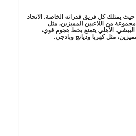
، حيث يمتلك كل فريق قدراته الخاصة. الاتحاد
ك مجموعة من اللاعبين المميزين، مثل
 البيشي. الأهلي يتمتع بخط هجوم قوي،
يزين، مثل كهربا وديانج وبادجي.