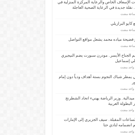
 الإسعاف الخاص والرعاية المركزة المنزلية في
 نقلة جديدة في الرعاية الصحية العاجلة
كايو البرازيلي
 فضيحة مياده محمد يشعل مواقع التواصل
م الجناح الأيسر.. مودرن سبورت يضم النيجيري
لي إسماعيل
م واحد مضت
ي يمطر شباك النجوم بستة أهداف ودياً دون إمام
ر
م واحد مضت
ـ 34 ميدالية.. وزير الرياضة يهنيء اتحاد الشطرنج
 البطولة العربية
م واحد مضت
ساعات المقبلة.. سيف الجزيري إلى الإمارات
انضمامه لنادي حتا
م واحد مضت