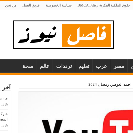
حقوق الملكية الفكرية DMCA Policy
سياسة الخصوصية
فريق العمل
من نحن
مصر
عرب
تعليم
ترددات
عالم
صحة
د العوضي رمضان 2024
آخر ا
من هو
المصا