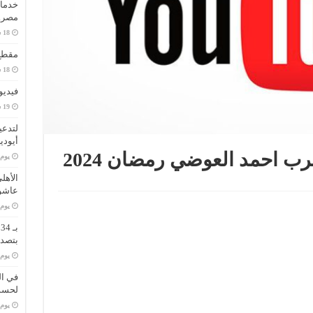
خدمات
مصر..
مقطع 
فيديو
لتدعي
أيودي
احمد العوضي رمضان 2024
‏يو
الأهل
عاشو
‏يو
ب
بتصدر
‏يو
في ال
لحسم 
‏يو