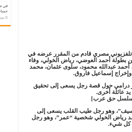
في طر
حسام 
‏يو
زيوني مصري قادم من المقرر عرضه في
 المسلسل من بطولة أحمد العوضي، رياض الخولي، وفاء
، أحمد عبدالله محمود، سلوى عثمان، محمد
وإخراج إسماعيل فاروق.
 درامي حول قصة رجل يسعى إلى تحقيق
يد عائلة أخرى.
يف”، وهو رجل طيب القلب يسعى إلى
يجسد رياض الخولي شخصية “عمر”، وهو رجل
 كل شيء.