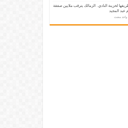
يقها لخزينة النادي.. الزمالك يترقب ملايين صفقة
عبد المجيد
م واحد مضت