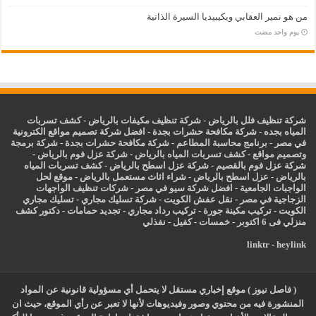
من هو نمير العقابي ويكيبيديا السيرة الذاتية
‏يوم واحد مضت
شركة تنظيف فلل بالرياض
-
شركة تنظيف مكيفات بالرياض
-
كشف تسربات
المياه بجده
-
شركة مكافحة حشرات بجدة
-
افضل شركة تصميم مواقع الكترونية
في مصر
-
برنامج محاسبة المطاعم
-
شركة مكافحة حشرات بجدة
-
شركة برمجة
وتصميم مواقع
-
كشف تسربات المياه بالرياض
-
شركة عزل فوم بالرياض
-
شركة عزل فوم بالقصيم
-
شركة عزل اسطح بالرياض
-
كشف تسربات المياه
بالرياض
-
عزل
اسطح بالرياض
-
شراء اثاث مستعمل بالرياض
-
موقع لحل
الواجبات الجامعية
-
افضل شركة سيو في مصر
-
شركات تنظيف الواجهات
الزجاجية في مصر
-
نقل عفش الكويت
-
شركة تسليك مجاري
-
تسليك مجاري
الكويت
-
تركيب مكينة جورة
-
تركيب رداد مجاري
-
تجديد حمامات
-
دكتور كشف
منزلي فى 6 اكتوبر
-
خمسات
-
كفيل
-
نفذلي
linktr
-
heylink
( فاصل نيوز ) موقع إخباري مستقل لا يتحمل أي مسؤولية قانونية عن المواد
المنشورة فيه من محتوي وصور وفيديوهات لأنها لا تعبر عن رأي الموقع، حيث ان