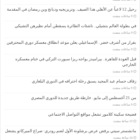
رحيل 12 لاعباً عن الأهلي هذا الصيف.. وتريزيجيه وديانج وبن رمضان في المقدمة
في بطولة العالم بتشيلي.. ناشئات الطائرة يسقطن أمام نظيرهن التشيكي
بقرار من أشرف خضر.. الإسماعيلي يعلن موعد انطلاق معسكر دوري المحترفين
قبل العودة للقاهرة.. بيراميدز يواجه ريزا سبورت التركي في ختام معسكره
الخارجي
زفاف حسام عبد المجيد يسبق رحلة احترافه في الدوري البلغاري
من 21 أغسطس إلى مايو.. خارطة طريق جديدة للدوري المصري
فضيحة سكينة كلامور تشعل مواقع التواصل الاجتماعي
مانشستر سيتي يرفض عرض برشلونة الأول لضم رودري: صراع الميركاتو يشتعل