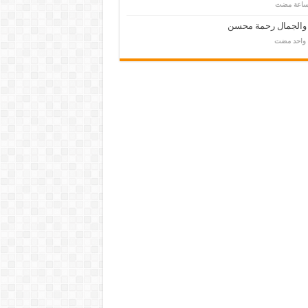
 والجمال رحمة محسن
م واحد مضت