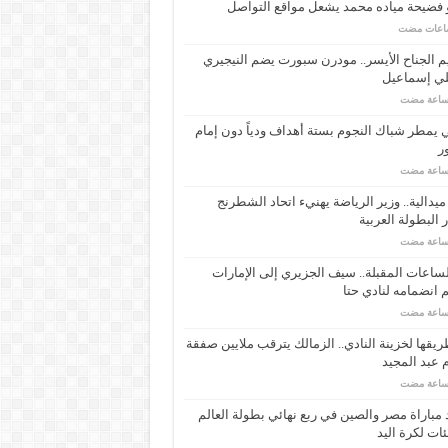
 فضيحة مياده محمد يشعل مواقع التواصل
م الجناح الأيسر.. مودرن سبورت يضم النيجيري
لي إسماعيل
ي يمطر شباك النجوم بستة أهداف ودياً دون إمام
ر
ـ 34 ميدالية.. وزير الرياضة يهنيء اتحاد الشطرنج
 البطولة العربية
ساعات المقبلة.. سيف الجزيري إلى الإمارات
انضمامه لنادي حتا
يقها لخزينة النادي.. الزمالك يترقب ملايين صفقة
عبد المجيد
مباراة مصر والصين في ربع نهائي بطولة العالم
ئات لكرة اليد