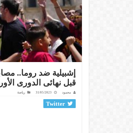
إشبيلية ضد روما.. مصا
قبل نهائى الدورى الأو
محمود
31/05/2023
رياضة
Twitter