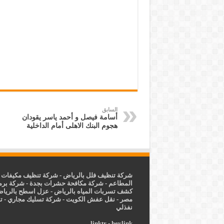
السابق
أسامة فيصل و أحمد ياسر يقودان
هجوم البنك الاهلى أمام الداخلية
شركة تنظيف فلل بالرياض
-
شركة تنظيف مكيفات ب
المطاعم
-
شركة مكافحة حشرات بجدة
-
شركة برم
كشف تسربات المياه بالرياض
-
عزل
اسطح بالريا
مصر
-
نقل عفش الكويت
-
شركة تسليك مجاري
-
ت
نفذلي
linktr
-
heylink