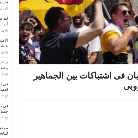
فيديو
لتدعي
أيودي
الأهل
عاشو
ب
بتصدر
بان فى اشتباكات بين الجماهير
روبى
في ال
لحسم 
في طر
حسام 
موعد 
للناش