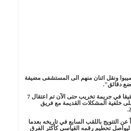
ان 3 اشخاص اصيبوا ونقل اثنان منهم الى المستشفى مضيفة
ضع دقائق".
فيما فتحت شرطة بودابست تحقيقا في جريمة تخريب حتى الآن تم اعتقال 7
لى خلفية المشكلات القديمة مع فريق
ً عن التتويج باللقب السابع في تاريخه بعدما
 6 نسخ سابقة ليواصل تحطيم رقمه القياسي كأكثر الفرق