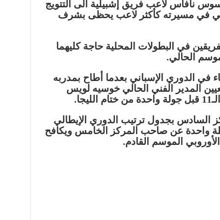
س نافاس لاعب فريق إشبيلية الى التتويج
روبي في مسيرته كأكثر لاعب يحظى بشرف
يقين في البطولات المحلية حاجة كليهما
موسم الحالي.
اء في الدوري الإسباني بعدما أطاح بمدربه
عيين المدير الفني الحالي خوسيه لويس
يجا.
ركز السادس بجدول ترتيب الدوري الإيطالي
طة واحدة عن صاحب المركز الخامس ويكافح
لأوروبي الموسم القادم.