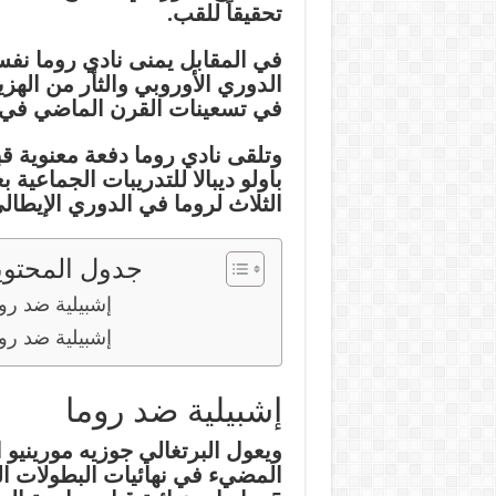
تحقيقاً للقب.
في المقابل يمنى نادي روما نفسه
الدوري الأوروبي والثأر من الهزي
في تسعينات القرن الماضي في 
وتلقى نادي روما دفعة معنوية قبل
باولو ديبالا للتدريبات الجماعية 
الثلاث لروما في الدوري الإيطال
جدول المحتوي
إشبيلية ضد رو
إشبيلية ضد رو
إشبيلية ضد روما
ويعول البرتغالي جوزيه مورينيو 
المضيء في نهائيات البطولات ا