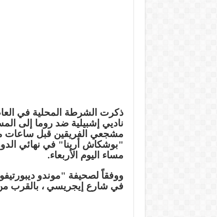
ناديي إشبيلية ضد روما إلى الم
مشجعي الفريقين قبل ساعات من
"بوشكاش أرينا" في نهائي الدو
مساء اليوم الأربعاء.
ووفقاً لصحيفة "موندو ديبورتي
في شارع إيجريسي ، بالقرب من 