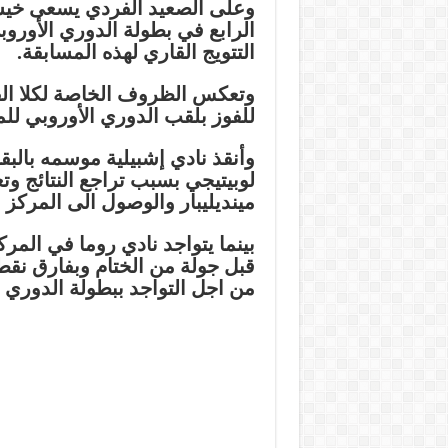
وعلى الصعيد الفردي يسعى خيسو
الرابع في بطولة الدوري الأو
التتويج القاري لهذه المسابقة.
وتعكس الظروف الخاصة لكلا الفر
للفوز بلقب الدوري الأوروبي لل
وأنقذ نادي إشبيلية موسمه بالبق
لوبيتيجي بسبب تراجع النتائج وت
مينديليبار والوصول الى المركز الـ11 قبل جولة واحدة من ختام الل
بينما يتواجد نادي روما في الم
قبل جولة من الختام وبفارق نق
من اجل التواجد ببطولة الدوري ا