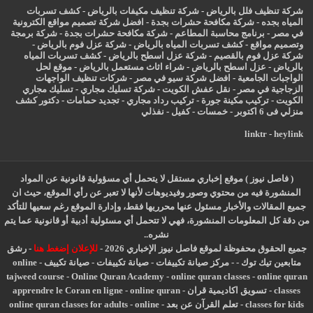
شركة تنظيف فلل بالرياض
-
شركة تنظيف مكيفات بالرياض
-
كشف تسربات
المياه بجده
-
شركة مكافحة حشرات بجدة
-
افضل شركة تصميم مواقع الكترونية
في مصر
-
برنامج محاسبة المطاعم
-
شركة مكافحة حشرات بجدة
-
شركة برمجة
وتصميم مواقع
-
كشف تسربات المياه بالرياض
-
شركة عزل فوم بالرياض
-
شركة عزل فوم بالقصيم
-
شركة عزل اسطح بالرياض
-
كشف تسربات المياه
بالرياض
-
عزل
اسطح بالرياض
-
شراء اثاث مستعمل بالرياض
-
موقع لحل
الواجبات الجامعية
-
افضل شركة سيو في مصر
-
شركات تنظيف الواجهات
الزجاجية في مصر
-
نقل عفش الكويت
-
شركة تسليك مجاري
-
تسليك مجاري
الكويت
-
تركيب مكينة جورة
-
تركيب رداد مجاري
-
تجديد حمامات
-
دكتور كشف
منزلي فى 6 اكتوبر
-
خمسات
-
كفيل
-
نفذلي
linktr
-
heylink
( فاصل نيوز ) موقع إخباري مستقل لا يتحمل أي مسؤولية قانونية عن المواد
المنشورة فيه من محتوي وصور وفيديوهات لأنها لا تعبر عن رأي الموقع، حيث ان
جميع المقالات والأخبار مسئول عنها محرريها فقط، وإدارة الموقع رغم سعيها للتأكد
من دقة كل المعلومات المنشورة، فهي لا تتحمل أي مسئولية أدبية أو قانونية عما يتم
نشره..
جميع الحقوق محفوظة لموقع فاصل نيوز الإخباري 2026 -
للإعلان إضغط هنا
-
رشق
متابعين تيك توك
-
-
مركز صيانة تكييفات
-
صيانة تكييفات
-
صيانة تكييف
-
online
tajweed course
-
Online Quran Academy
-
online quran classes
-
online quran
classes
-
تسويق اكاديمية قران
-
online quran
-
apprendre le Coran en ligne
classes for kids
-
تعلم القرآن عن بعد
-
online
-
online quran classes for adults