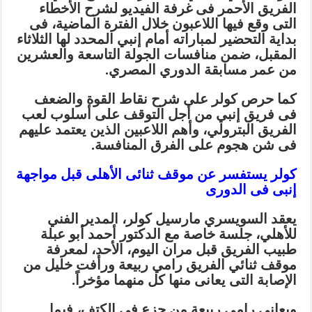
الفريق الأحمر فى غرفة الفيديو لشرح الأخطاء
التى وقع فيها اللاعبون خلال الفترة الماضية، فى
بداية التحضير لمباراته أمام إنبي المحدد لها الثلاثاء
المقبل، ضمن منافسات الجولة التاسعة والعشرين
من عمر مسابقة الدوري المصري.
كما حرص كولر على شرح نقاط القوة والضعف
فى فريق إنبي من أجل التوقف على أسلوب لعب
الفريق البترولي، وأهم اللاعبين الذين يعتمد عليهم
فى شن هجوم على الفرق المنافسة.
كولر يستفسر عن موقف ثنائى الأهلى قبل مواجهة
إنبى فى الدورى
يعقد السويسري مارسيل كولر، المدير الفني
للأهلي، جلسة خاصة مع الدكتور أحمد أبو عبلة
طبيب الفريق قبل مران اليوم، الأحد، لمعرفة
موقف ثنائي الفريق رامي ربيعة ورأفت خليل من
الإصابة التى يعانى منها كل منهما مؤخراً.
ويعاني رامي ربيعة من جزع فى الكتف، فيما