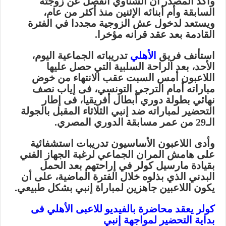
وأكد المصدر أن الشناوي انفصل عن زوجته
السابقة وأم أبنائه الإثنين منذ أكثر من عام،
ويستعد لدخول عش الزوجية مجددا في الفترة
القادمة بعد عقد قرانه مؤخرا.
استأنف فريق
الأهلي
تدريباته الجماعية اليوم،
الأحد، بعد الراحة السلبية التي حصل عليها
اللاعبون أمس السبت عقب الانتهاء من خوض
مباراته أمام الترجي التونسي، فى إياب نصف
نهائي بطولة دوري أبطال أفريقيا، فى إطار
التحضير لمباراته ضد إنبي الثلاثاء المقبل بالجولة
الـ29 من عمر مسابقة الدوري المصري.
وأدى اللاعبون الأساسيون تدريبات استشفائية
على هامش المران الجماعي لرغبة الجهاز الفني
بقيادة مارسيل كولر في إراحتهم بعد الحمل
البدني الذي بذلوه خلال الفترة الماضية، على أن
يكون اللاعبين جاهزين لمباراة إنبي بشكل طبيعي.
كولر يعقد محاضرة بالفيديو للاعبى الأهلي فى
بداية التحضير لمواجهة إنبي