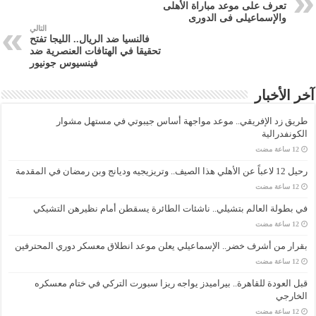
تعرف على موعد مباراة الأهلى
والإسماعيلى فى الدورى
التالي
فالنسيا ضد الريال.. الليجا تفتح
تحقيقا في الهتافات العنصرية ضد
فينسيوس جونيور
آخر الأخبار
طريق زد الإفريقي.. موعد مواجهة أساس جيبوتي في مستهل مشوار
الكونفدرالية
رحيل 12 لاعباً عن الأهلي هذا الصيف.. وتريزيجيه وديانج وبن رمضان في المقدمة
في بطولة العالم بتشيلي.. ناشئات الطائرة يسقطن أمام نظيرهن التشيكي
بقرار من أشرف خضر.. الإسماعيلي يعلن موعد انطلاق معسكر دوري المحترفين
قبل العودة للقاهرة.. بيراميدز يواجه ريزا سبورت التركي في ختام معسكره
الخارجي