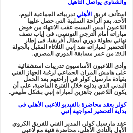
والشناوي يواصل التأهيل
استأنف فريق
الأهلي
تدريباته الجماعية اليوم،
الأحد، بعد الراحة السلبية التي حصل عليها
اللاعبون أمس السبت عقب الانتهاء من خوض
مباراته أمام الترجي التونسي، فى إياب نصف
نهائي بطولة دوري أبطال أفريقيا، فى إطار
التحضير لمباراته ضد إنبي الثلاثاء المقبل بالجولة
الـ29 من عمر مسابقة الدوري المصري.
وأدى اللاعبون الأساسيون تدريبات استشفائية
على هامش المران الجماعي لرغبة الجهاز الفني
بقيادة مارسيل كولر في إراحتهم بعد الحمل
البدني الذي بذلوه خلال الفترة الماضية، على أن
يكون اللاعبين جاهزين لمباراة إنبي بشكل طبيعي.
كولر يعقد محاضرة بالفيديو للاعبى الأهلي فى
بداية التحضير لمواجهة إنبي
عقد مارسيل كولر، المدير الفني للفريق الكروي
الأول بالنادي الأهلي، محاضرة فنية مع لاعبي