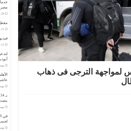
خدمات
مصر..
مقطع 
فيديو
لتدعي
أيودي
‏يو
س لمواجهة الترجى فى ذهاب
الأهل
ال
عاشو
‏يو
ب
بتصدر
‏يو
في ال
لحسم 
‏يو