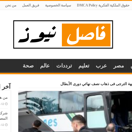
حقوق الملكية الفكرية DMCA Policy
سياسة الخصوصية
فريق العمل
من نحن
مصر
عرب
تعليم
ترددات
عالم
صحة
ة الترجى فى ذهاب نصف نهائي دورى الأبطال
آخر ا
من هو
المصا