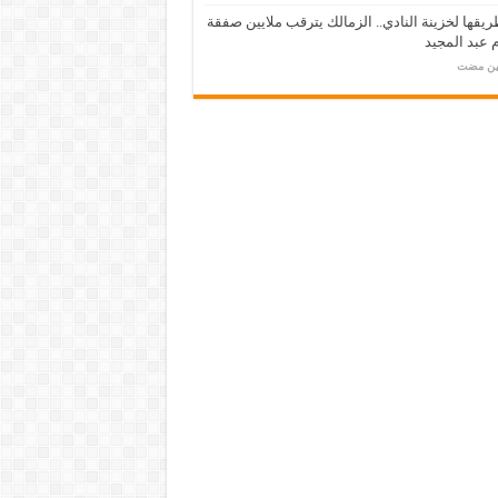
يقها لخزينة النادي.. الزمالك يترقب ملايين صفقة
عبد المجيد
مين مضت