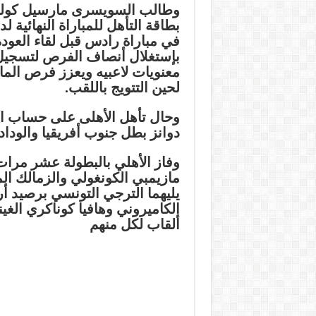
وطالب السويسرى مارسيل كولر ا
بطاقة التأهل للمباراة النهائية
في مباراة رادس قبل لقاء العودة
بإستغلال أنصاف الفرص لتسجي
معنويات لاعبيه ويعزز فرص الما
لحين التتويج باللقب.
وحال تأهل الأهلى على حساب ا
دوانز بطل جنوب أفريقيا والوداد
وفاز الأهلي بالبطولة عشر مرات
مازيمبي الكونغولي والزمالك 
يليهما الترجي التونسي برصيد أر
الكاميروني وهافيا كوناكري الغين
ألقاب لكل منهم