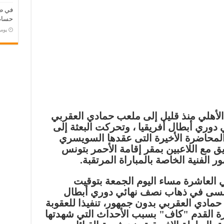
في طر
حسام 
‏يو
الأهلي منذ قليل إلى ملعب حمادي العقربي
وري أبطال أفريقيا ، وتحركت البعثة إلى
المحاضرة الأخيرة التى عقدها السويسري
ق مع اللاعبين بمقر إقامة الأحمر بتونس
 الفنية الخاصة بالمباراة المرتقبة.
ي العاشرة مساء اليوم الجمعة بتوقيت
تونسى في ذهاب نصف نهائي دوري أبطال
حمادي العقربي بدون جمهور، تنفيذا للعقوبة
كرة القدم "كاف" بسبب الأحداث التي شهدتها