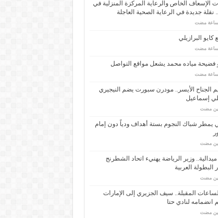
 الإسعاف الخاص والرعاية المركزة المنزلية في
 نقلة جديدة في الرعاية الصحية العاجلة
كايو البرازيلي
 فضيحة مياده محمد يشعل مواقع التواصل
م الجناح الأيسر.. مودرن سبورت يضم النيجيري
لي إسماعيل
مين مضت
ي يمطر شباك النجوم بستة أهداف ودياً دون إمام
ر
مين مضت
ـ 34 ميدالية.. وزير الرياضة يهنيء اتحاد الشطرنج
 البطولة العربية
مين مضت
ساعات المقبلة.. سيف الجزيري إلى الإمارات
انضمامه لنادي حتا
مين مضت