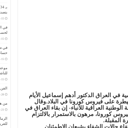
ب
بتصدر
في ال
لحسم 
في طر
حسام 
موعد 
للناش
الفن
ة في العراق الدكتور أدهم إسماعيل الأيام
طرة على فيروس كورونا في البلاد.وقال
من هي
 الوطنية العراقية للأنباء- إن بقاء العراق في
وس كورونا، مرهون بالاستمرار بالالتزام
الزما
رة المقبلة.
للفري
اع حالات الشفاء يشيعان الاطمئنان