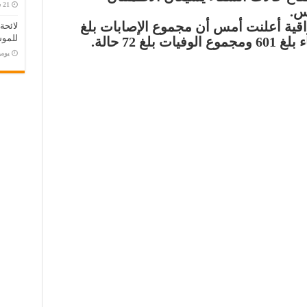
س.
راقية أعلنت أمس أن مجموع الإصابات بلغ
لائحة
للموس
‏يو