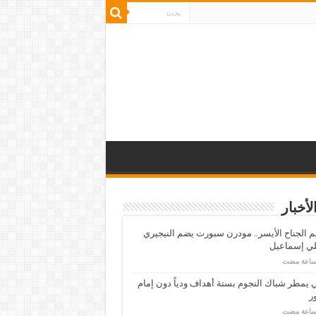
لأخبار
م الجناح الأيسر.. مودرن سبورت يضم النيجيري
لي إسماعيل
ي يمطر شباك النجوم بستة أهداف ودياً دون إمام
ر