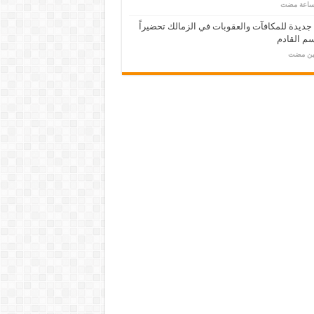
 جديدة للمكافآت والعقوبات في الزمالك تحضيراً
م القادم
مين مضت