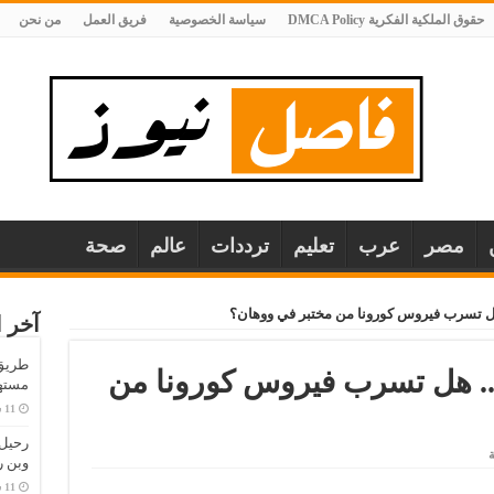
حقوق الملكية الفكرية DMCA Policy
سياسة الخصوصية
فريق العمل
من نحن
مصر
عرب
تعليم
ترددات
عالم
صحة
 هل تسرب فيروس كورونا من مختبر في ووهان؟
آخر ا
طريق 
 .. هل تسرب فيروس كورونا من
مستهل
ة
وبن 