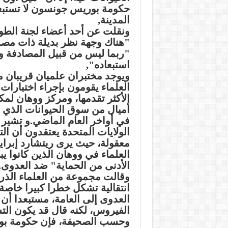
حكومة بوريس جونسون لا تستبع
المدينة,
ونقلت عن أحد أعضاء لجنة الطو
"هناك وجهة نظر بديلة ذات مصدا
"ربما ليس من قبيل المصادفة وج
استبعاده",
ويوجد مختبران علميان قريبان م
العلماء يقومون بإجراء اختبارا
أميال من سوق الحيوانات الذي ي
في أواخر العام الماضي.و تشير 
الولايات المتحدة يعتقدون أن 
معقولة، حيث يرى ريتشارد إبراي
العلماء في ووهان الذين كانوا 
الأدنى من الحماية" ضد العدوى.
وقالت مجموعة من العلماء الذر
انتقالية تشكل خطرا كبيرا خاصة
العدوى إلى العامة، مستبعدا أن 
الفيروس، لكنه قال قد يكون ا
وحسب الصحيفة، فإن حكومة ب