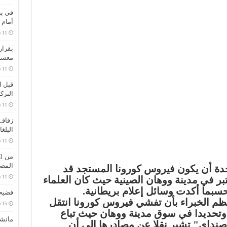
في بط
أمام 
بقرار
معسك
قبل ا
الترك
زفاف 
البلغ
المص
حدة أن يكون فيروس كورونا المستجد قد
في مدينة ووهان الصينية حيث كان العلماء
سبما أكدت وسائل إعلام بريطانية.
فضيحة
عظم الخبراء بأن تفشي فيروس كورونا انتقل
وتحديدا في سوق مدينة ووهان حيث تباع
مانش
 صنداي" تشير نقلا عن مصادرها إلى أن