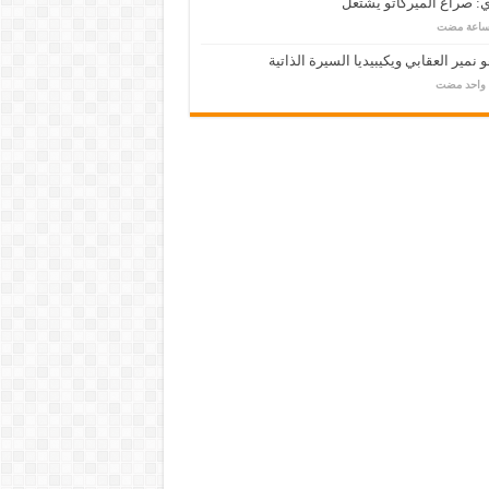
: صراع الميركاتو يشتعل
 نمير العقابي ويكيبيديا السيرة الذاتية
م واحد مضت