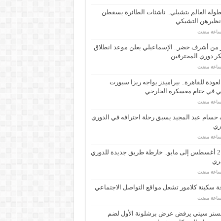
ولة العالم بتشيلي.. ناشئات الطائرة يسقطن
نظيرهن التشيكي
 من أشرف خضر.. الإسماعيلي يعلن موعد انطلاق
ر دوري المحترفين
لعودة للقاهرة.. بيراميدز يواجه ريزا سبورت
ي في ختام معسكره الخارجي
حسام عبد المجيد يسبق رحلة احترافه في الدوري
اري
من 21 أغسطس إلى مايو.. خارطة طريق جديدة للدوري
ري
 سكينة كلامور تشعل مواقع التواصل الاجتماعي
ستر سيتي يرفض عرض برشلونة الأول لضم