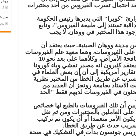
رودري
د احتمال تسرب الفيروس من أحد مختبرات
من هو
ارئ "كويرا" التي يديرها رئيس الحكومة
‏يو
قية تستند إلى طبيعة الفيروس"، وتابع
ود هذا المختبر في ووهان. لا يجب
ن مدينة ووهان الصينيةـ حيث يعتقد أن
ت على الفيروسات، وهما معهد علم الفيروسات
الأكثر تقدمها، ومركز ووهان لمكافحة الأمراض، وكلاهما على بعد نحو 10
عتقد كثيرون أنه مصدر تفشي وباء كورونا
تقارير أمريكية إلى أن إن بعض العلماء في
التسرب عن طريق الخطأ من المختبر نظرية
ت الاستاذ بجامعة روتجز أن العديد من
يبحثون في الفيروسات لديهم فقط "الحد
يين أن تلك الفيروسات بالطبع لها خصائص
 على العاملين بالمختبرات ومن ثم نقل
يكون الأمر متعمدا أو أن يكون تم تركيب
لتسريب حدث عن طريق الخطأ.
وريس جونسون بدأت في التشكيك في صحة