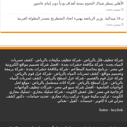
الأهلي يمطر شباك النجوم بستة أهداف ودياً دون إمام عاشور
‏يومين مضت
بـ 34 ميدالية.. وزير الرياضة يهنيء اتحاد الشطرنج بتصدر البطولة العربية
‏يومين مضت
شركة تنظيف فلل بالرياض
-
شركة تنظيف مكيفات بالرياض
-
كشف تسربات
المياه بجده
-
شركة مكافحة حشرات بجدة
-
افضل شركة تصميم مواقع الكترونية
في مصر
-
برنامج محاسبة المطاعم
-
شركة مكافحة حشرات بجدة
-
شركة برمجة
وتصميم مواقع
-
كشف تسربات المياه بالرياض
-
شركة عزل فوم بالرياض
-
شركة عزل فوم بالقصيم
-
شركة عزل اسطح بالرياض
-
كشف تسربات المياه
بالرياض
-
عزل
اسطح بالرياض
-
شراء اثاث مستعمل بالرياض
-
موقع لحل
الواجبات الجامعية
-
افضل شركة سيو في مصر
-
شركات تنظيف الواجهات
الزجاجية في مصر
-
نقل عفش الكويت
-
شركة تسليك مجاري
-
تسليك مجاري
الكويت
-
تركيب مكينة جورة
-
تركيب رداد مجاري
-
تجديد حمامات
-
دكتور كشف
منزلي فى 6 اكتوبر
-
خمسات
-
كفيل
-
نفذلي
linktr
-
heylink