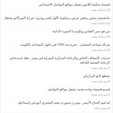
فضيحة سكينة كلامور تشعل مواقع التواصل الاجتماعي
مانشستر سيتي يرفض عرض برشلونة الأول لضم رودري: صراع الميركاتو يشتعل
من هو نمير العقابي ويكيبيديا السيرة الذاتية
شركة مصاعد المضيان – خبرة منذ 1980 في حلول المصاعد بالكويت
خدمات الإسعاف الخاص والرعاية المركزة المنزلية في مصر.. نقلة جديدة في
الرعاية الصحية العاجلة
‏يوم واحد مضت
مقطع كايو البرازيلي
‏يوم واحد مضت
فيديو فضيحة مياده محمد يشعل مواقع التواصل
‏يوم واحد مضت
لتدعيم الجناح الأيسر.. مودرن سبورت يضم النيجيري أيوديلي إسماعيل
‏يومين مضت