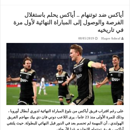
أياكس ضد توتنهام .. أياكس يحلم باستغلال
الفرصة والوصول إلى المباراة النهائية لأول مرة
في تاريخيه
08/05/2019
Hager Ashraf
على رغم اقتراب فريق أياكس من بلوغ المباراة النهائية لدوري أبطال أوروبا ،
وذلك للمرة الأولى منذ 23 عاما ، يرى اللاعب دوني فان دي بيك مهاجم الفريق
الهولندي ، أن المهمة لم تحسم بعد في الدور قبل النهائي للبطولة. حيث يلتقي
أياكس ، فريق توتنهام الإنجليزي غدا الأربعاء ، …