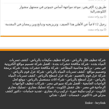
طريق زد الإفريقي.. موعد مواجهة أساس جيبوتي في مستهل مشوار
الكونفدرالية
‏يوم واحد مضت
رحيل 12 لاعباً عن الأهلي هذا الصيف.. وتريزيجيه وديانج وبن رمضان في المقدمة
‏يوم واحد مضت
شركة تنظيف فلل بالرياض
-
شركة تنظيف مكيفات بالرياض
-
كشف تسربات
المياه بجده
-
شركة مكافحة حشرات بجدة
-
افضل شركة تصميم مواقع الكترونية
في مصر
-
برنامج محاسبة المطاعم
-
شركة مكافحة حشرات بجدة
-
شركة برمجة
وتصميم مواقع
-
كشف تسربات المياه بالرياض
-
شركة عزل فوم بالرياض
-
شركة عزل فوم بالقصيم
-
شركة عزل اسطح بالرياض
-
كشف تسربات المياه
بالرياض
-
عزل
اسطح بالرياض
-
شراء اثاث مستعمل بالرياض
-
موقع لحل
الواجبات الجامعية
-
افضل شركة سيو في مصر
-
شركات تنظيف الواجهات
الزجاجية في مصر
-
نقل عفش الكويت
-
شركة تسليك مجاري
-
تسليك مجاري
الكويت
-
تركيب مكينة جورة
-
تركيب رداد مجاري
-
تجديد حمامات
-
دكتور كشف
منزلي فى 6 اكتوبر
-
خمسات
-
كفيل
-
نفذلي
linktr
-
heylink