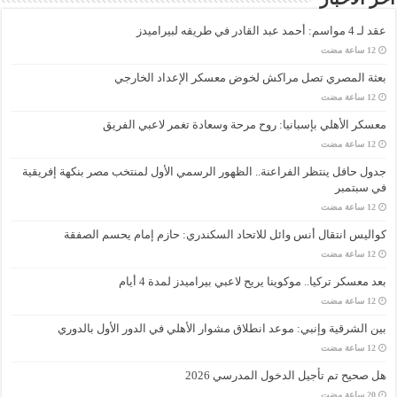
عقد لـ 4 مواسم: أحمد عبد القادر في طريقه لبيراميدز
بعثة المصري تصل مراكش لخوض معسكر الإعداد الخارجي
معسكر الأهلي بإسبانيا: روح مرحة وسعادة تغمر لاعبي الفريق
جدول حافل ينتظر الفراعنة.. الظهور الرسمي الأول لمنتخب مصر بنكهة إفريقية
في سبتمبر
كواليس انتقال أنس وائل للاتحاد السكندري: حازم إمام يحسم الصفقة
بعد معسكر تركيا.. موكوينا يريح لاعبي بيراميدز لمدة 4 أيام
بين الشرقية وإنبي: موعد انطلاق مشوار الأهلي في الدور الأول بالدوري
هل صحيح تم تأجيل الدخول المدرسي 2026