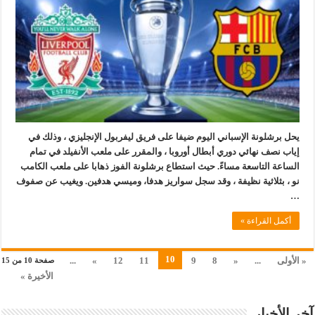
يحل برشلونة الإسباني اليوم ضيفا على فريق ليفربول الإنجليزي ، وذلك في
إياب نصف نهائي دوري أبطال أوروبا ، والمقرر على ملعب الأنفيلد في تمام
الساعة التاسعة مساءً. حيث استطاع برشلونة الفوز ذهابا على ملعب الكامب
نو ، بثلاثية نظيفة ، وقد سجل سواريز هدفا، وميسي هدفين. ويغيب عن صفوف
…
أكمل القراءة »
10
« الأولى
...
«
8
9
11
12
»
...
صفحة 10 من 15
الأخيرة »
آخر الأخبار