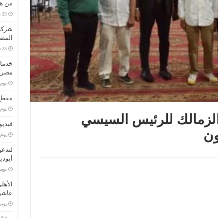
من هو
المصا
خدمات
مصر..
‏يو
مقطع 
‏يو
الزمالك للرئيس السيسي
فيديو
ون
‏يو
لتدعي
أيودي
‏يو
الأهل
عاشو
‏يو