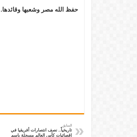
حفظ الله مصر وشعبها وقائدها.
السابق
تاريخياً.. نصف انتصارات أفريقيا في
إقصائيات كأس العالم مسجلة باسم