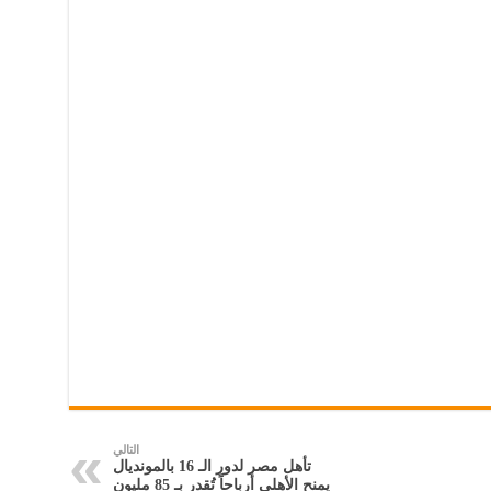
التالي
تأهل مصر لدور الـ 16 بالمونديال
يمنح الأهلي أرباحاً تُقدر بـ 85 مليون