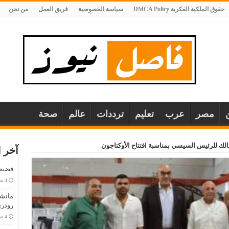
حقوق الملكية الفكرية DMCA Policy
سياسة الخصوصية
فريق العمل
من نحن
مصر
عرب
تعليم
ترددات
عالم
صحة
الك للرئيس السيسي بمناسبة افتتاح الأوكتاجون
آخر ا
فضيحة
مانش
رودري