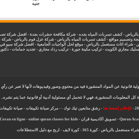
جنيه
الرياض
-
كشف تسربات المياه بجده
-
شركة مكافحة حشرات بجدة
-
افضل شركة تصمي
جة وتصميم مواقع
-
كشف تسربات المياه بالرياض
-
شركة عزل فوم بالرياض
-
شركة ع
ض
-
شراء اثاث مستعمل بالرياض
-
موقع لحل الواجبات الجامعية
-
افضل شركة سيو في
سليك مجاري الكويت
-
تركيب مكينة جورة
-
تركيب رداد مجاري
-
تجديد حمامات
-
دكتور ك
ية قانونية عن المواد المنشورة فيه من محتوي وصور وفيديوهات لأنها لا تعبر عن رأي 
 كل المعلومات المنشورة، فهي لا تتحمل أي مسئولية أدبية أو قانونية عما يتم نشره..
للإعلان إضغط هنا
-
رشق متابعين تيك توك
-
-
مركز صيانة تكييفات
-
صيانة تكييفات
Quran Ac
-
تسويق اكاديمية قران
-
online quran classes for kids
-
Coran en ligne
راء مستعمل بالرياض
-
كورة 365
-
كورة لايف
-
اربح مع دليل الاستطلاعات