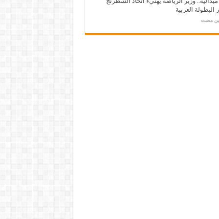
ـ 34 ميدالية.. وزير الرياضة يهنيء اتحاد الشطرنج
 البطولة العربية
مين مضت