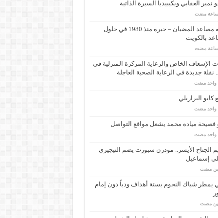
 نمير العقابي ويكيبيديا السيرة الذاتية
شركة مصاعد المضيان – خبرة منذ 1980 في حلول
عد بالكويت
 الإسعاف الخاص والرعاية المركزة المنزلية في
 نقلة جديدة في الرعاية الصحية العاجلة
م واحد مضت
كايو البرازيلي
م واحد مضت
 فضيحة مياده محمد يشعل مواقع التواصل
م واحد مضت
م الجناح الأيسر.. مودرن سبورت يضم النيجيري
لي إسماعيل
مين مضت
ي يمطر شباك النجوم بستة أهداف ودياً دون إمام
ر
مين مضت