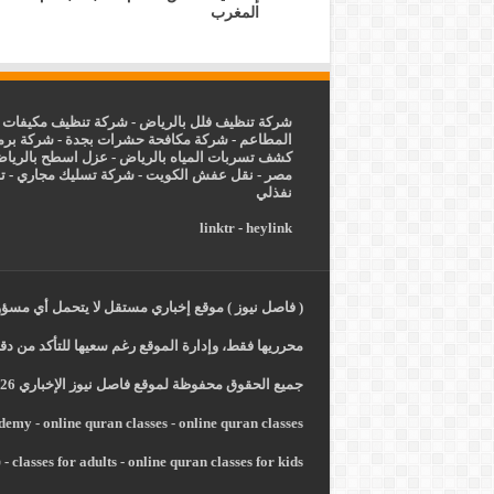
المغرب
شركة تنظيف فلل بالرياض
-
شركة تنظيف مكيفات ب
المطاعم
-
شركة مكافحة حشرات بجدة
-
شركة برم
كشف تسربات المياه بالرياض
-
عزل
اسطح بالريا
مصر
-
نقل عفش الكويت
-
شركة تسليك مجاري
-
ت
نفذلي
linktr
-
heylink
( فاصل نيوز ) موقع إخباري مستقل لا يتحمل أي مسؤول
محرريها فقط، وإدارة الموقع رغم سعيها للتأكد من دقة
جميع الحقوق محفوظة لموقع فاصل نيوز الإخباري 2026 -
ademy
-
online quran classes
-
online quran classes
online quran classes for kids
-
classes for adults
-
ش