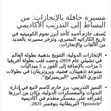
مسيرة حافلة بالإنجازات: من
البساط إلى التدريب الأكاديمي
يُصنف حازم أحمد كأحد أبرز نجوم الكوميتيه في
تاريخ الكاراتيه المصري، وتزخر مسيرته بالعديد
من الألقاب والإنجازات:
الإنجازات الدولية:
التتويج بذهبية بطولة العالم
في تشيلي عام 2019، وحصد لقب بطولة أفريقيا
5 مرات، بالإضافة إلى الفوز بـ 5 ميداليات
متنوعة (ذهبيتان، فضية، وبرونزيتان) في بطولات
الدوري العالمي “البريميرليج”.
التميز التدريبي:
برز حازم كاسم لامع في إدارة
الندوات والمعسكرات الدولية، وكان من أبرزها
إشرافه على معسكر متقدم في أكاديمية
“Ipswich” البريطانية بنوفمبر 2025.