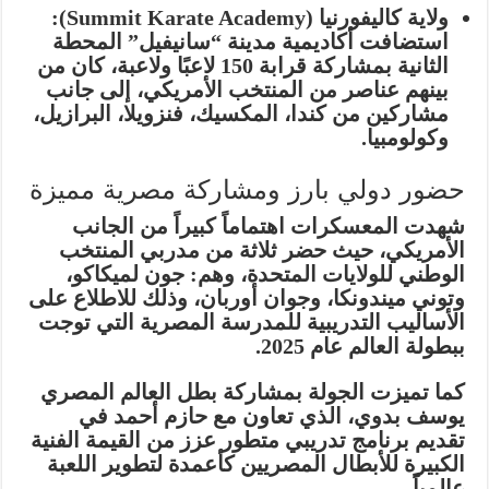
ولاية كاليفورنيا (Summit Karate Academy):
استضافت أكاديمية مدينة “سانيفيل” المحطة
الثانية بمشاركة قرابة 150 لاعبًا ولاعبة، كان من
بينهم عناصر من المنتخب الأمريكي، إلى جانب
مشاركين من كندا، المكسيك، فنزويلا، البرازيل،
وكولومبيا.
حضور دولي بارز ومشاركة مصرية مميزة
شهدت المعسكرات اهتماماً كبيراً من الجانب
الأمريكي، حيث حضر ثلاثة من مدربي المنتخب
الوطني للولايات المتحدة، وهم:
جون لميكاكو،
وتوني ميندونكا، وجوان أوربان
، وذلك للاطلاع على
الأساليب التدريبية للمدرسة المصرية التي توجت
ببطولة العالم عام 2025.
كما تميزت الجولة بمشاركة بطل العالم المصري
يوسف بدوي
، الذي تعاون مع حازم أحمد في
تقديم برنامج تدريبي متطور عزز من القيمة الفنية
الكبيرة للأبطال المصريين كأعمدة لتطوير اللعبة
عالمياً.