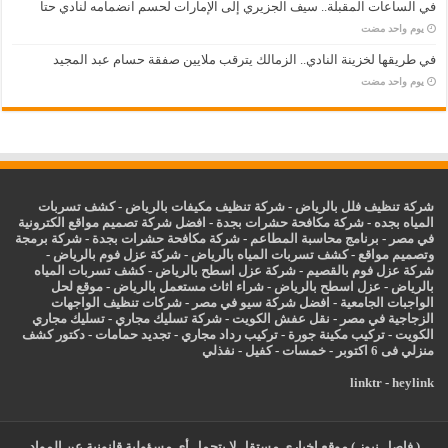
في الساعات المقبلة.. سيف الجزيري إلى الإمارات لحسم انضمامه لنادي حتا
‏يوم واحد مضت
في طريقها لخزينة النادي.. الزمالك يترقب ملايين صفقة حسام عبد المجيد
‏يوم واحد مضت
شركة تنظيف فلل بالرياض
-
شركة تنظيف مكيفات بالرياض
-
كشف تسربات
المياه بجده
-
شركة مكافحة حشرات بجدة
-
افضل شركة تصميم مواقع الكترونية
في مصر
-
برنامج محاسبة المطاعم
-
شركة مكافحة حشرات بجدة
-
شركة برمجة
وتصميم مواقع
-
كشف تسربات المياه بالرياض
-
شركة عزل فوم بالرياض
-
شركة عزل فوم بالقصيم
-
شركة عزل اسطح بالرياض
-
كشف تسربات المياه
بالرياض
-
عزل
اسطح بالرياض
-
شراء اثاث مستعمل بالرياض
-
موقع لحل
الواجبات الجامعية
-
افضل شركة سيو في مصر
-
شركات تنظيف الواجهات
الزجاجية في مصر
-
نقل عفش الكويت
-
شركة تسليك مجاري
-
تسليك مجاري
الكويت
-
تركيب مكينة جورة
-
تركيب رداد مجاري
-
تجديد حمامات
-
دكتور كشف
منزلي فى 6 اكتوبر
-
خمسات
-
كفيل
-
نفذلي
linktr
-
heylink
( فاصل نيوز ) موقع إخباري مستقل لا يتحمل أي مسؤولية قانونية عن المواد