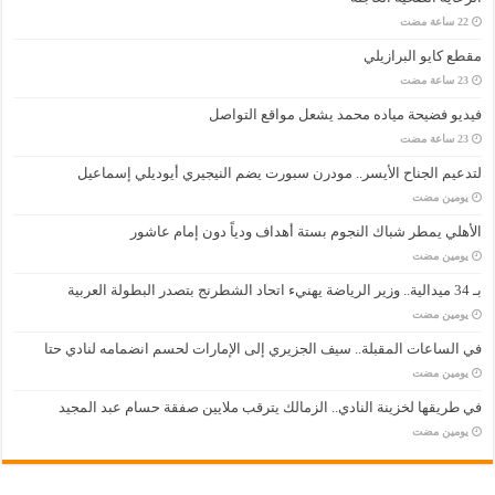
مقطع كايو البرازيلي
فيديو فضيحة مياده محمد يشعل مواقع التواصل
لتدعيم الجناح الأيسر.. مودرن سبورت يضم النيجيري أيوديلي إسماعيل
‏يومين مضت
الأهلي يمطر شباك النجوم بستة أهداف ودياً دون إمام عاشور
‏يومين مضت
بـ 34 ميدالية.. وزير الرياضة يهنيء اتحاد الشطرنج بتصدر البطولة العربية
‏يومين مضت
في الساعات المقبلة.. سيف الجزيري إلى الإمارات لحسم انضمامه لنادي حتا
‏يومين مضت
في طريقها لخزينة النادي.. الزمالك يترقب ملايين صفقة حسام عبد المجيد
‏يومين مضت