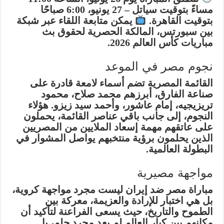
مساءً بتوقيت سياتل – 27 يونيو، 6:00 صباحًا
بتوقيت القاهرة.
يمكن متابعة اللقاء عبر شبكة
بين سبورتس، المالكة الحصرية لحقوق بث
مباريات كأس العالم 2026.
نجوم مصر في الموعد
القائمة المصرية تضم أسماء لامعة قادرة على
صناعة الفارق، أبرزهم
محمد صلاح
،
محمود
تريزيجيه
،
إمام عاشور
، و
أحمد سيد زيزو
. هؤلاء
النجوم، إلى جانب باقي عناصر القائمة، يحملون
على عاتقهم مهمة إسعاد الملايين من المصريين
الذين يحلمون برؤية منتخبهم يواصل المشوار في
البطولة العالمية.
مواجهة مصيرية
مباراة مصر ضد إيران ليست مجرد مواجهة كروية،
بل هي اختبار للإرادة والعزيمة، معركة بين
الطموح والتاريخ، حيث يسعى الفراعنة لتأكيد أن
مكانهم بين كبار العالم لم يعد مجرد حلم، بل