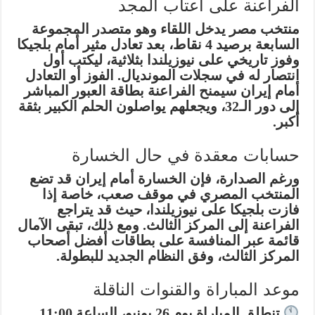
الفراعنة على أعتاب المجد
منتخب مصر يدخل اللقاء وهو متصدر المجموعة
السابعة برصيد 4 نقاط، بعد تعادل مثير أمام بلجيكا
وفوز تاريخي على نيوزيلندا بثلاثية، ليكتب أول
انتصار له في سجلات المونديال. الفوز أو التعادل
أمام إيران سيمنح الفراعنة بطاقة العبور المباشر
إلى دور الـ32، ويجعلهم يواصلون الحلم الكبير بثقة
أكبر.
حسابات معقدة في حال الخسارة
ورغم الصدارة، فإن الخسارة أمام إيران قد تضع
المنتخب المصري في موقف صعب، خاصة إذا
فازت بلجيكا على نيوزيلندا، حيث قد يتراجع
الفراعنة إلى المركز الثالث. ومع ذلك، تبقى الآمال
قائمة عبر المنافسة على بطاقات أفضل أصحاب
المركز الثالث، وفق النظام الجديد للبطولة.
موعد المباراة والقنوات الناقلة
تنطلق المباراة يوم 26 يونيو، الساعة 11:00