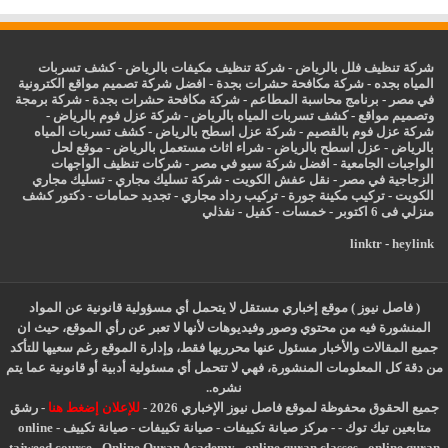
شركة تنظيف فلل بالرياض
-
شركة تنظيف مكيفات بالرياض
-
كشف تسربات
المياه بجده
-
شركة مكافحة حشرات بجدة
-
افضل شركة تصميم مواقع الكترونية
في مصر
-
برنامج محاسبة المطاعم
-
شركة مكافحة حشرات بجدة
-
شركة برمجة
وتصميم مواقع
-
كشف تسربات المياه بالرياض
-
شركة عزل فوم بالرياض
-
شركة عزل فوم بالقصيم
-
شركة عزل اسطح بالرياض
-
كشف تسربات المياه
بالرياض
-
عزل
اسطح بالرياض
-
شراء اثاث مستعمل بالرياض
-
موقع لحل
الواجبات الجامعية
-
افضل شركة سيو في مصر
-
شركات تنظيف الواجهات
الزجاجية في مصر
-
نقل عفش الكويت
-
شركة تسليك مجاري
-
تسليك مجاري
الكويت
-
تركيب مكينة جورة
-
تركيب رداد مجاري
-
تجديد حمامات
-
دكتور كشف
منزلي فى 6 اكتوبر
-
خمسات
-
كفيل
-
نفذلي
linktr
-
heylink
( فاصل نيوز ) موقع إخباري مستقل لا يتحمل أي مسؤولية قانونية عن المواد
المنشورة فيه من محتوي وصور وفيديوهات لأنها لا تعبر عن رأي الموقع، حيث ان
جميع المقالات والأخبار مسئول عنها محرريها فقط، وإدارة الموقع رغم سعيها للتأكد
من دقة كل المعلومات المنشورة، فهي لا تتحمل أي مسئولية أدبية أو قانونية عما يتم
نشره..
جميع الحقوق محفوظة لموقع فاصل نيوز الإخباري 2026 -
للإعلان إضغط هنا
-
رشق
متابعين تيك توك
-
-
مركز صيانة تكييفات
-
صيانة تكييفات
-
صيانة تكييف
-
online
tajweed course
-
Online Quran Academy
-
online quran classes
-
online quran