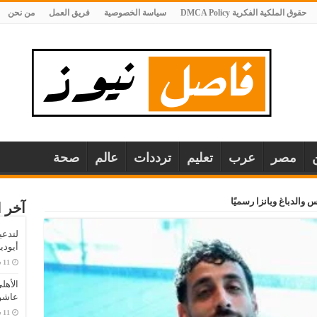
حقوق الملكية الفكرية DMCA Policy
سياسة الخصوصية
فريق العمل
من نحن
مصر
عرب
تعليم
ترددات
عالم
صحة
الدباغ وبانزا رسميًا
آخر ا
لتدعي
أيودي
الأهل
عاشو