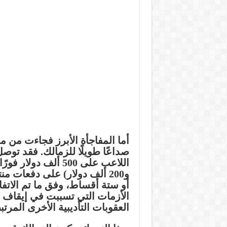
أما المفاجأة الأبرز فجاءت من 
صداعًا طويلًا للزمالك. فقد تو
اللاعب على 500 ألف 
أو ستة أقساط، وفق ما تم الاتفا
الأزمات التي تسببت في إيقاف ال
العقوبات التأديبية الأخرى المر