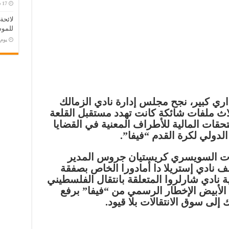
لائحة
للموس
‏يو
اري كبير
، نجح مجلس إدارة نادي الزمالك
اث ملفات شائكة كانت تهدد مستقبل القلعة
تحقات المالية للأطراف المعنية في القضايا
الدولي لكرة القدم “فيفا”.
قات السويسري
كريستيان جروس
المدير
لف نادي
إستريلا دا أمادورا
الخاص بصفقة
ة نادي
شارلروا
المتعلقة بانتقال الفلسطيني
 الأبيض الإخطار الرسمي من “فيفا” برفع
 إلى سوق الانتقالات بلا قيود.