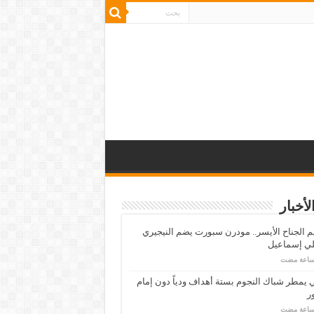
لأخبار
م الجناح الأيسر.. مودرن سبورت يضم النيجيري
لي إسماعيل
ي يمطر شباك النجوم بستة أهداف ودياً دون إمام
ر