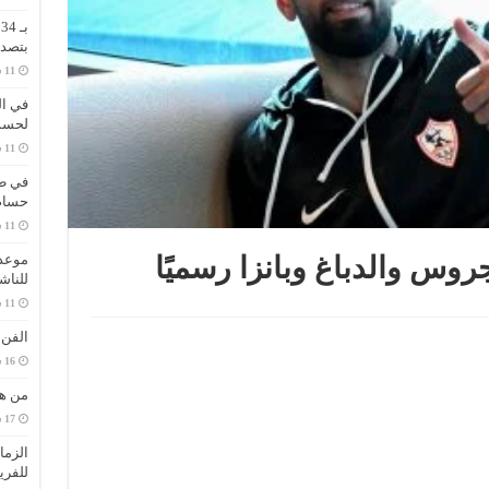
ب
بتصدر
في ال
لحسم 
في طر
حسام 
موعد 
وس والدباغ وبانزا رسميًا
للناش
الفن
من هي
الزما
للفري