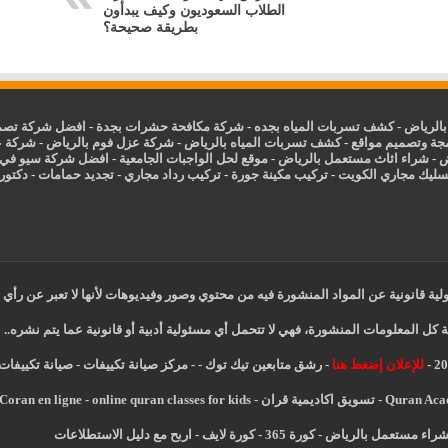
الطلاب السعوديون وكيف يبدأون
بطريقة صحيحة؟
الرياض
-
كشف تسربات المياه بجده
-
شركة مكافحة حشرات بجدة
-
افضل شركة تصمي
جة وتصميم مواقع
-
كشف تسربات المياه بالرياض
-
شركة عزل فوم بالرياض
-
شركة ع
ض
-
شراء اثاث مستعمل بالرياض
-
موقع لحل الواجبات الجامعية
-
افضل شركة سيو في
سليك مجاري الكويت
-
تركيب مكينة جورة
-
تركيب رداد مجاري
-
تجديد حمامات
-
دكتور ك
ية قانونية عن المواد المنشورة فيه من محتوي وصور وفيديوهات لأنها لا تعبر عن رأي 
 كل المعلومات المنشورة، فهي لا تتحمل أي مسئولية أدبية أو قانونية عما يتم نشره..
للإعلان إضغط هنا
-
رشق متابعين تيك توك
-
-
مركز صيانة تكييفات
-
صيانة تكييفات
Quran Ac
-
تسويق اكاديمية قران
-
online quran classes for kids
-
Coran en ligne
راء مستعمل بالرياض
-
كورة 365
-
كورة لايف
-
اربح مع دليل الاستطلاعات