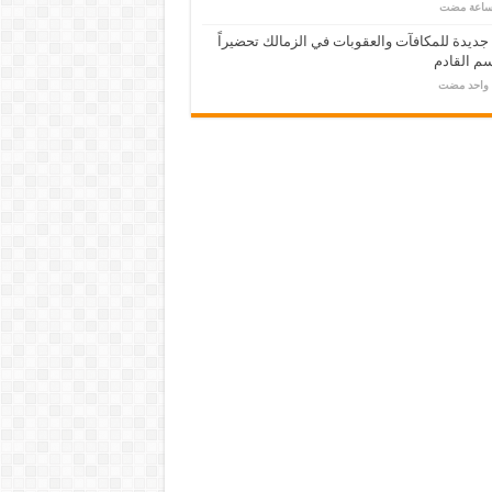
 جديدة للمكافآت والعقوبات في الزمالك تحضيراً
م القادم
م واحد مضت