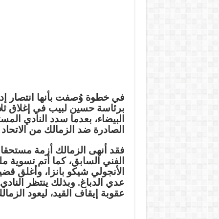
في خطوة وُصفت بأنها
انتصار إد
برئاسة حسين لبيب في إغلاق ثل
البيضاء، بعدما سدد النادي المس
الصادرة ضد الزمالك من الاتحاد 
فقد أنهى الزمالك أزمة مستح
الفني السابق، كما أتم تسوية م
الأنجولي شيكو بانزا، وأغلق قضي
عدي الدباغ. وبذلك ينتظر النادي
عقوبة إيقاف القيد، ليعود الزمالك