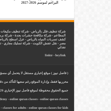
البراعم لموسم 2026-2027
شركة تنظيف فلل بالرياض
-
شركة تنظيف مكيفات ب
المطاعم
-
شركة مكافحة حشرات بجدة
-
شركة برم
كشف تسربات المياه بالرياض
-
عزل
اسطح بالريا
مصر
-
نقل عفش الكويت
-
شركة تسليك مجاري
-
ت
نفذلي
linktr
-
heylink
( فاصل نيوز ) موقع إخباري مستقل لا يتحمل أي مسؤول
محرريها فقط، وإدارة الموقع رغم سعيها للتأكد من دقة
جميع الحقوق محفوظة لموقع فاصل نيوز الإخباري 2026 -
ademy
-
online quran classes
-
online quran classes
online quran classes for kids
-
classes for adults
-
ش