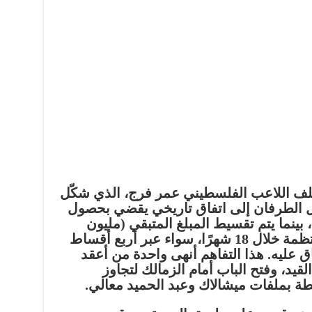
ملف اللاعب الفلسطيني
عمر فرج
، الذي شكّل
صل الطرفان إلى اتفاق تاريخي يقضي بحصول
دولار فورًا، بينما يتم تقسيط المبلغ المتبقي (مليون
و200 ألف دولار) على دفعات منتظمة خلال 18 شهرًا، سواء عبر أربع أقساط
ق عليه. هذا التفاهم أنهى واحدة من أعقد
قيد، وفتح الباب أمام الزمالك لتجاوز
تبطة بملفات ميشالاك وعبد الحميد معالي.