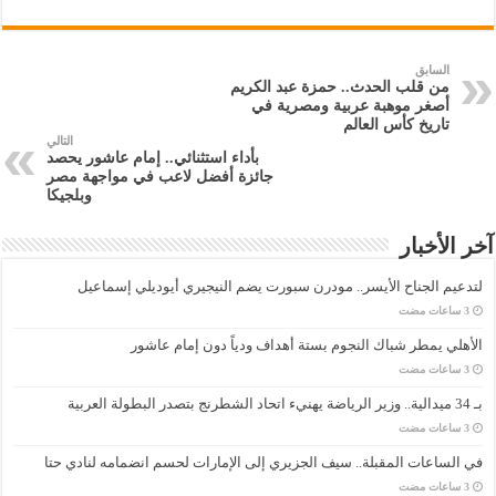
السابق
من قلب الحدث.. حمزة عبد الكريم
أصغر موهبة عربية ومصرية في
تاريخ كأس العالم
التالي
بأداء استثنائي.. إمام عاشور يحصد
جائزة أفضل لاعب في مواجهة مصر
وبلجيكا
آخر الأخبار
لتدعيم الجناح الأيسر.. مودرن سبورت يضم النيجيري أيوديلي إسماعيل
الأهلي يمطر شباك النجوم بستة أهداف ودياً دون إمام عاشور
بـ 34 ميدالية.. وزير الرياضة يهنيء اتحاد الشطرنج بتصدر البطولة العربية
في الساعات المقبلة.. سيف الجزيري إلى الإمارات لحسم انضمامه لنادي حتا