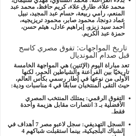
بدلاء الفراعنة:
محمد الشناوي، مهدي سليمان،
محمد علاء، طارق علاء، كريم حافظ، محمد عبد
المنعم، رامي ربيعة، حسام عبد المجيد، نبيل
عماد دونجا، محمود صابر، محمود تريزيجيه،
أحمد سيد زيزو، إبراهيم عادل، هيثم حسن،
حمزة عبد الكريم.
تاريخ المواجهات: تفوق مصري كاسح
قبل صدام المونديال
تعد مباراة اليوم (الإثنين) هي
المواجهة الخامسة
تاريخيًا بين الفراعنة والشياطين الحمر، لكنها
الأولى من نوعها في إطار رسمي بكأس العالم،
حيث التقى المنتخبان سابقًا في 4 مناسبات ودية:
التفوق الرقمي:
يمتلك المنتخب المصري
الأفضلية بـ
3 انتصارات
مقابل هزيمة واحدة
فقط.
السجل التهديفي:
سجل لاعبو مصر 7 أهداف في
الشباك البلجيكية، بينما استقبلت شباكهم 4