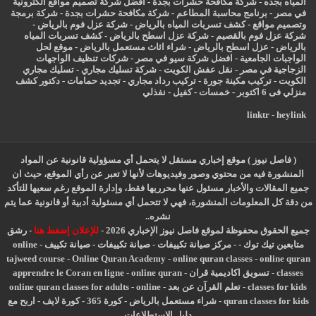
المياه بجده
-
شركة مكافحة حشرات بجدة
-
افضل شركة تصميم مواقع الكترونية
في مصر
-
برنامج محاسبة المطاعم
-
شركة مكافحة حشرات بجدة
-
شركة برمجة
وتصميم مواقع
-
كشف تسربات المياه بالرياض
-
شركة عزل فوم بالرياض
-
شركة عزل فوم بالقصيم
-
شركة عزل اسطح بالرياض
-
كشف تسربات المياه
بالرياض
-
عزل
اسطح بالرياض
-
شراء اثاث مستعمل بالرياض
-
موقع لحل
الواجبات الجامعية
-
افضل شركة سيو في مصر
-
شركات تنظيف الواجهات
الزجاجية في مصر
-
نقل عفش الكويت
-
شركة تسليك مجاري
-
تسليك مجاري
الكويت
-
تركيب مكينة جورة
-
تركيب رداد مجاري
-
تجديد حمامات
-
دكتور كشف
منزلي فى 6 اكتوبر
-
خمسات
-
كفيل
-
نفذلي
linktr
-
heylink
( فاصل نيوز ) موقع إخباري مستقل لا يتحمل أي مسؤولية قانونية عن المواد
المنشورة فيه من محتوي وصور وفيديوهات لأنها لا تعبر عن رأي الموقع، حيث ان
جميع المقالات والأخبار مسئول عنها محرريها فقط، وإدارة الموقع رغم سعيها للتأكد
من دقة كل المعلومات المنشورة، فهي لا تتحمل أي مسئولية أدبية أو قانونية عما يتم
نشره..
جميع الحقوق محفوظة لموقع فاصل نيوز الإخباري 2026 -
للإعلان إضغط هنا
-
رشق
متابعين تيك توك
-
-
مركز صيانة تكييفات
-
صيانة تكييفات
-
صيانة تكييف
-
online
tajweed course
-
Online Quran Academy
-
online quran classes
-
online quran
classes
-
تسويق اكاديمية قران
-
online quran
-
apprendre le Coran en ligne
classes for kids
-
تعلم القرآن عن بعد
-
online
-
online quran classes for adults
quran classes for kids
-
شراء مستعمل بالرياض
-
كورة 365
-
كورة لايف
-
اربح مع
دليل الاستطلاعات