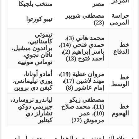
المركز
مصر
منتخب بلجيكا
حراسة
مصطفي شوبير
تيبو كورتوا
المرمى
(23)
تيموثي
محمد هاني (3)،
كاستانيي،
خط
حمدي فتحي (14)،
براندون ميشيل،
الدفاع
ياسر إبراهيم (2)،
ناثان نجوي،
أحمد فتوح (13)
توماس مونييه
مروان عطية (19)،
أمادو أونانا،
خط
مهند لاشين (17)،
يوري تيليمانس،
الوسط
إمام عاشور (8)
كيفن دي بروين
مصطفي زيكو
لياندرو تروسارد،
خط
(11)، محمد صلاح
جيريمي دوكو،
الهجوم
(10)، عمر
تشارلز دي
مرموش (22)
كيتلير