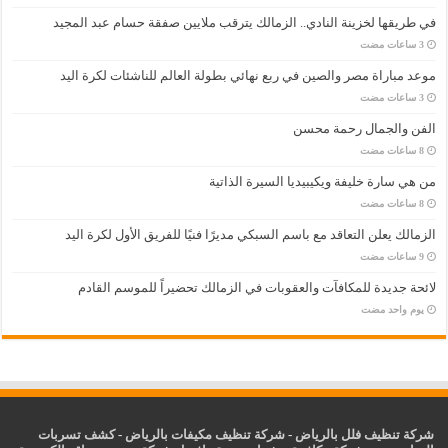
في طريقها لخزينة النادي.. الزمالك يترقب ملايين صفقة حسام عبد المجيد
موعد مباراة مصر والصين في ربع نهائي بطولة العالم للناشئات لكرة اليد
الفن والجمال رحمة محسن
من هي سارة خليفة ويكيبيديا السيرة الذاتية
الزمالك يعلن التعاقد مع باسم السبكي مديرًا فنيًا للفريق الأول لكرة اليد
لائحة جديدة للمكافآت والعقوبات في الزمالك تحضيراً للموسم القادم
‏يوم واحد مضت
شركة تنظيف فلل بالرياض
-
شركة تنظيف مكيفات بالرياض
-
كشف تسربات