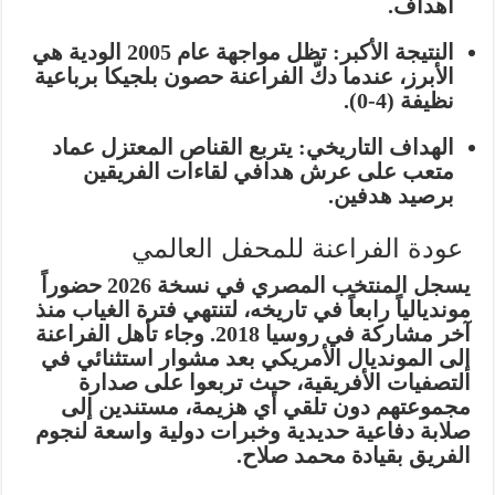
أهداف.
النتيجة الأكبر:
تظل مواجهة عام 2005 الودية هي
الأبرز، عندما دكّ الفراعنة حصون بلجيكا برباعية
نظيفة (4-0).
الهداف التاريخي:
يتربع القناص المعتزل
عماد
متعب
على عرش هدافي لقاءات الفريقين
برصيد هدفين.
عودة الفراعنة للمحفل العالمي
يسجل المنتخب المصري في نسخة 2026
حضوراً
مونديالياً رابعاً في تاريخه
، لتنتهي فترة الغياب منذ
آخر مشاركة في روسيا 2018. وجاء تأهل الفراعنة
إلى المونديال الأمريكي بعد مشوار استثنائي في
التصفيات الأفريقية، حيث تربعوا على صدارة
مجموعتهم دون تلقي أي هزيمة، مستندين إلى
صلابة دفاعية حديدية وخبرات دولية واسعة لنجوم
الفريق بقيادة محمد صلاح.