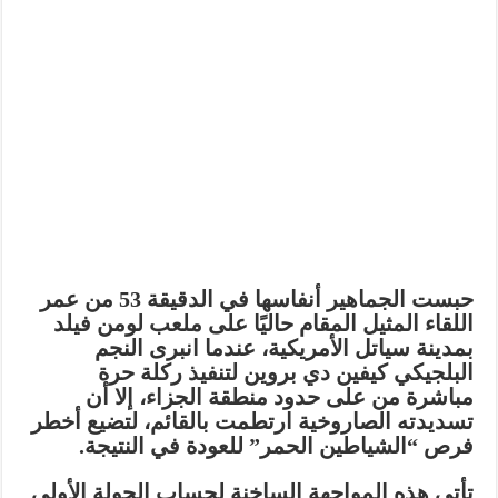
حبست الجماهير أنفاسها في الدقيقة 53 من عمر
اللقاء المثيل المقام حاليًا على ملعب
لومن فيلد
بمدينة سياتل الأمريكية
، عندما انبرى النجم
البلجيكي كيفين دي بروين لتنفيذ ركلة حرة
مباشرة من على حدود منطقة الجزاء، إلا أن
تسديدته الصاروخية ارتطمت بالقائم، لتضيع أخطر
فرص “الشياطين الحمر” للعودة في النتيجة.
تأتي هذه المواجهة الساخنة لحساب الجولة الأولى