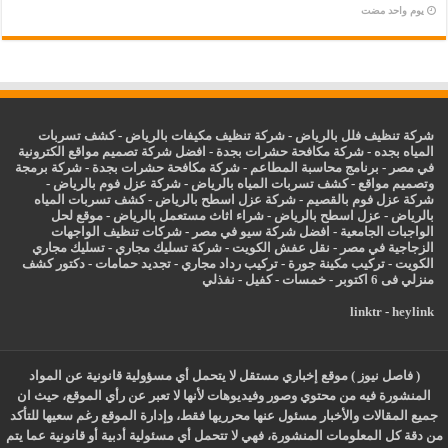
‏يوم واحد مضت
شركة تنظيف فلل بالرياض
-
شركة تنظيف مكيفات بالرياض
-
كشف تسربات
المياه بجده
-
شركة مكافحة حشرات بجدة
-
افضل شركة تصميم مواقع الكترونية
في مصر
-
برنامج محاسبة المطاعم
-
شركة مكافحة حشرات بجدة
-
شركة برمجة
وتصميم مواقع
-
كشف تسربات المياه بالرياض
-
شركة عزل فوم بالرياض
-
شركة عزل فوم بالقصيم
-
شركة عزل اسطح بالرياض
-
كشف تسربات المياه
بالرياض
-
عزل
اسطح بالرياض
-
شراء اثاث مستعمل بالرياض
-
موقع لحل
الواجبات الجامعية
-
افضل شركة سيو في مصر
-
شركات تنظيف الواجهات
الزجاجية في مصر
-
نقل عفش الكويت
-
شركة تسليك مجاري
-
تسليك مجاري
الكويت
-
تركيب مكينة جورة
-
تركيب رداد مجاري
-
تجديد حمامات
-
دكتور كشف
منزلي فى 6 اكتوبر
-
خمسات
-
كفيل
-
نفذلي
linktr
-
heylink
( فاصل نيوز ) موقع إخباري مستقل لا يتحمل أي مسؤولية قانونية عن المواد
المنشورة فيه من محتوي وصور وفيديوهات لأنها لا تعبر عن رأي الموقع، حيث ان
جميع المقالات والأخبار مسئول عنها محرريها فقط، وإدارة الموقع رغم سعيها للتأكد
من دقة كل المعلومات المنشورة، فهي لا تتحمل أي مسئولية أدبية أو قانونية عما يتم