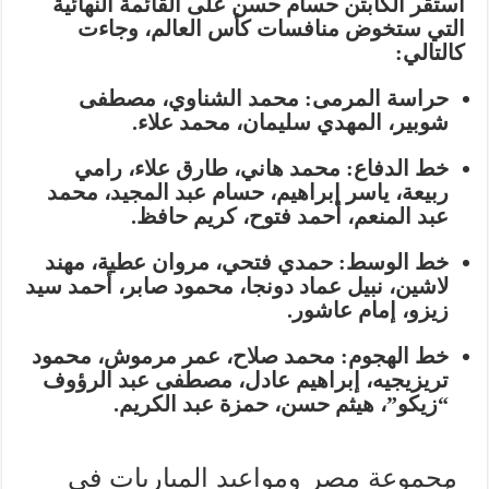
استقر الكابتن حسام حسن على القائمة النهائية
التي ستخوض منافسات كأس العالم، وجاءت
كالتالي:
حراسة المرمى:
محمد الشناوي، مصطفى
شوبير، المهدي سليمان، محمد علاء.
خط الدفاع:
محمد هاني، طارق علاء، رامي
ربيعة، ياسر إبراهيم، حسام عبد المجيد، محمد
عبد المنعم، أحمد فتوح، كريم حافظ.
خط الوسط:
حمدي فتحي، مروان عطية، مهند
لاشين، نبيل عماد دونجا، محمود صابر، أحمد سيد
زيزو، إمام عاشور.
خط الهجوم:
محمد صلاح، عمر مرموش، محمود
تريزيجيه، إبراهيم عادل، مصطفى عبد الرؤوف
“زيكو”، هيثم حسن، حمزة عبد الكريم.
مجموعة مصر ومواعيد المباريات في