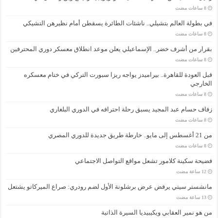
في بطولة العالم بتشيلي.. ناشئات الطائرة يسقطن أمام نظيرهن التشيكي
بقرار من أشرف خضر.. الإسماعيلي يعلن موعد انطلاق معسكر دوري المحترفين
قبل العودة للقاهرة.. بيراميدز يواجه ريزا سبورت التركي في ختام معسكره
الخارجي
زفاف حسام عبد المجيد يسبق رحلة احترافه في الدوري البلغاري
من 21 أغسطس إلى مايو.. خارطة طريق جديدة للدوري المصري
فضيحة سكينة كلامور تشعل مواقع التواصل الاجتماعي
مانشستر سيتي يرفض عرض برشلونة الأول لضم رودري: صراع الميركاتو يشتعل
من هو نمير العقابي ويكيبيديا السيرة الذاتية