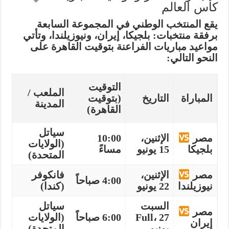
كأس العالم
يقع المنتخب الوطني في
المجموعة السابعة
برفقة منتخبات: بلجيكا، إيران، ونيوزيلندا، وتأتي
مواعيد مباريات الفراعنة بتوقيت القاهرة على
النحو التالي:
التوقيت
الملعب /
المباراة
التاريخ
(بتوقيت
المدينة
القاهرة)
سياتل
مصر
الإثنين،
10:00
(الولايات
بلجيكا
15 يونيو
مساءً
المتحدة)
مصر
الإثنين،
فانكوفر
4:00 صباحاً
نيوزيلندا
22 يونيو
(كندا)
السبت
سياتل
مصر
Full، 27
6:00 صباحاً
(الولايات
إيران
يونيو
المتحدة)