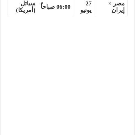
مصر ×
27
سياتل
06:00 صباحاً
إيران
يونيو
(أمريكا)