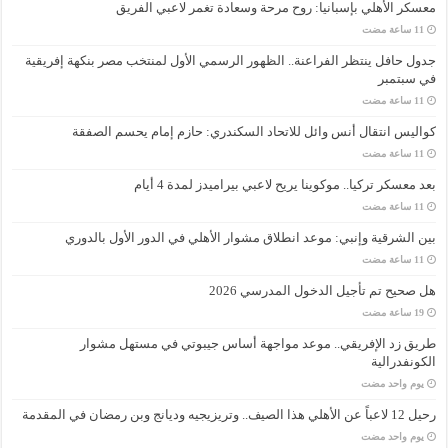
معسكر الأهلي بإسبانيا: روح مرحة وسعادة تغمر لاعبي الفريق
جدول حافل ينتظر الفراعنة.. الظهور الرسمي الأول لمنتخب مصر بنكهة إفريقية
في سبتمبر
كواليس انتقال أنس وائل للاتحاد السكندري: حازم إمام يحسم الصفقة
بعد معسكر تركيا.. موكوينا يريح لاعبي بيراميدز لمدة 4 أيام
بين الشرقية وإنبي: موعد انطلاق مشوار الأهلي في الدور الأول بالدوري
هل صحيح تم تأجيل الدخول المدرسي 2026
طريق زد الإفريقي.. موعد مواجهة أساس جيبوتي في مستهل مشوار
الكونفدرالية
‏يوم واحد مضت
رحيل 12 لاعباً عن الأهلي هذا الصيف.. وتريزيجيه وديانج وبن رمضان في المقدمة
‏يوم واحد مضت