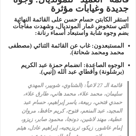
جديدة وغيابات مؤثرة
استقر الكابتن
حسام حسن
على القائمة النهائية
التي ستخوض غمار المونديال، وشهدت مفاجآت
بضم وجوه شابة واستبعاد أسماء رنانة:
المستبعدون:
غاب عن القائمة الثنائي (مصطفى
محمد ومحمد شحاتة).
الوجوه الصاعدة:
انضمام
حمزة عبد الكريم
(برشلونة) و
أقطاي عبد الله
(إنبي).
قائمة الـ 27 لاعباً:
(الشناوي، شوبير، المهدي
سليمان، محمد علاء، محمد هاني، طارق علاء،
حمدي فتحي، ربيعة، ياسر إبراهيم، حسام عبد
المجيد، عبد المنعم، فتوح، كريم حافظ، مروان
عطية، مهند لاشين، دونجا، محمود صابر، زيزو،
إمام عاشور، زيكو، تريزيجيه، إبراهيم عادل، هيثم