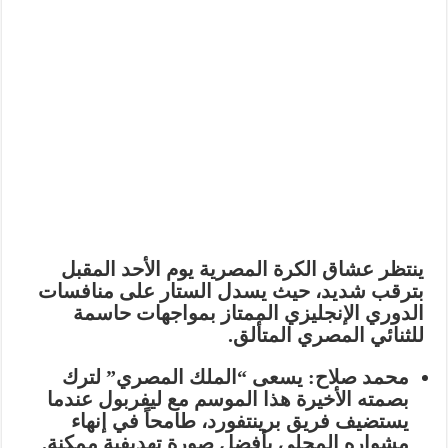
ينتظر عشاق الكرة المصرية يوم الأحد المقبل
بترقب شديد، حيث يسدل الستار على منافسات
الدوري الإنجليزي الممتاز بمواجهات حاسمة
للثنائي المصري المتألق.
محمد صلاح:
يسعى “الملك المصري” لترك
بصمته الأخيرة هذا الموسم مع ليفربول عندما
يستضيف فريق
برينتفورد
، طامحاً في إنهاء
مشواره المحلي بأفضل صورة تهديفية ممكنة.