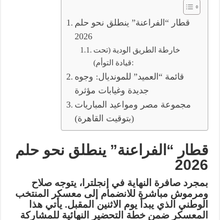
قطار “الفراعنة” ينطلق نحو حلم
2026
خارطة الطريق الودية (تحت
قيادة التوأم):
قائمة “العميد” للمونديال: وجوه
جديدة وغيابات مؤثرة
مجموعة مصر ومواعيد المباريات
(بتوقيت القاهرة)
قطار “الفراعنة” ينطلق نحو حلم
2026
بمجرد صافرة النهاية في إنجلترا، يتوجه صلاح
ومرموش مباشرة للانضمام إلى معسكر المنتخب
الوطني الذي يبدأ يوم
الاثنين المقبل
. يأتي هذا
المعسكر ضمن خطة التحضير النهائية للمشاركة