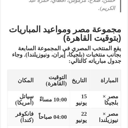
حسن، صلاح، مرموش، أقطاي، حمزة عبد
الكريم).
مجموعة مصر ومواعيد المباريات
(بتوقيت القاهرة)
يقع المنتخب المصري في
المجموعة السابعة
بجانب منتخبات (بلجيكا، إيران، ونيوزيلندا). وجاء
جدول مبارياته كالتالي:
التوقيت
المباراة
التاريخ
المكان
(القاهرة)
مصر ×
15
سياتل
10:00 مساءً
بلجيكا
يونيو
(أمريكا)
مصر ×
22
فانكوفر
04:00 صباحاً
نيوزيلندا
يونيو
(كندا)