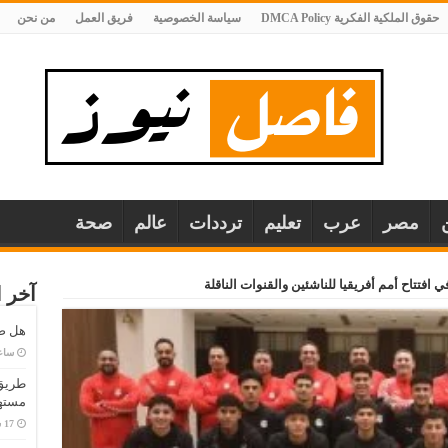
حقوق الملكية الفكرية DMCA Policy
سياسة الخصوصية
فريق العمل
من نحن
مصر
عرب
تعليم
ترددات
عالم
صحة
ي افتتاح أمم أفريقيا للناشئين والقنوات الناقلة
آخر ا
هل صح
‏سا
طريق 
مستهل