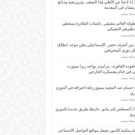
رحيل 12 لاعباً عن الأهلي هذا الصيف.. وتريزيجيه وديانج
رمضان في المقدمة
ولة العالم بتشيلي.. ناشئات الطائرة يسقطن
نظيرهن التشيكي
 من أشرف خضر.. الإسماعيلي يعلن موعد انطلاق
ر دوري المحترفين
لعودة للقاهرة.. بيراميدز يواجه ريزا سبورت
ي في ختام معسكره الخارجي
حسام عبد المجيد يسبق رحلة احترافه في الدوري
اري
من 21 أغسطس إلى مايو.. خارطة طريق جديدة للدوري
ري
 سكينة كلامور تشعل مواقع التواصل الاجتماعي