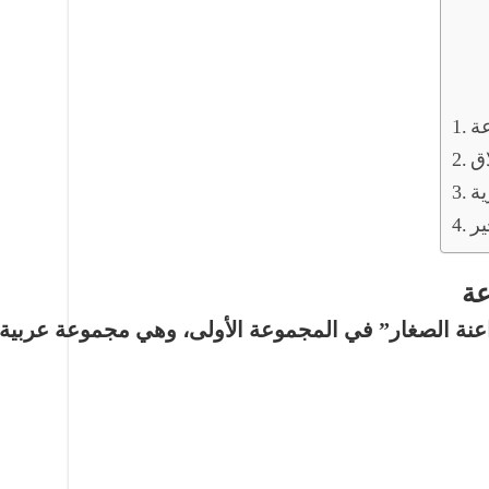
عة
اق
ية
ير
عة
عنة الصغار” في
المجموعة الأولى
، وهي مجموعة عربية 