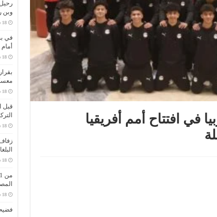
وبن 
في بط
أمام 
بقرار
معسك
قبل ا
الترك
ا في افتتاح أمم أفريقيا
لة
زفاف 
البلغ
المص
فضيحة