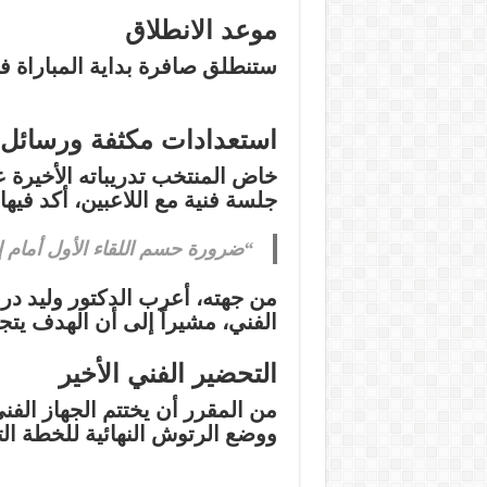
موعد الانطلاق
ستنطلق صافرة بداية المباراة ف
استعدادات مكثفة ورسائل 
خاض المنتخب تدريباته الأخيرة
جلسة فنية مع اللاعبين، أكد فيها
“ضرورة حسم اللقاء الأول أمام إثي
من جهته، أعرب
الدكتور وليد د
الفني، مشيراً إلى أن الهدف يتج
التحضير الفني الأخير
من المقرر أن يختتم الجهاز الفن
ووضع الرتوش النهائية للخطة الت