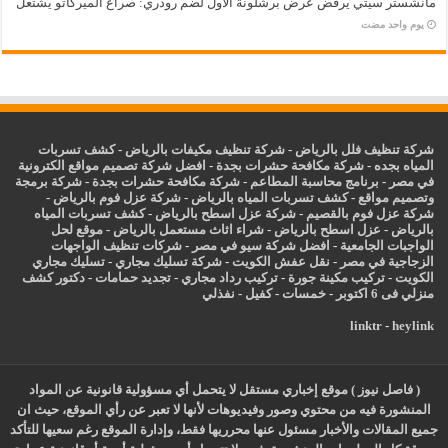
مانشستر سيتي يرفض عرض برشلونة الأول لضم رودري: صراع الميركاتو يشتعل
‏يوم واحد مضت
شركة تنظيف فلل بالرياض
-
شركة تنظيف مكيفات بالرياض
-
كشف تسربات
المياه بجده
-
شركة مكافحة حشرات بجدة
-
افضل شركة تصميم مواقع الكترونية
في مصر
-
برنامج محاسبة المطاعم
-
شركة مكافحة حشرات بجدة
-
شركة برمجة
وتصميم مواقع
-
كشف تسربات المياه بالرياض
-
شركة عزل فوم بالرياض
-
شركة عزل فوم بالقصيم
-
شركة عزل اسطح بالرياض
-
كشف تسربات المياه
بالرياض
-
عزل
اسطح بالرياض
-
شراء اثاث مستعمل بالرياض
-
موقع لحل
الواجبات الجامعية
-
افضل شركة سيو في مصر
-
شركات تنظيف الواجهات
الزجاجية في مصر
-
نقل عفش الكويت
-
شركة تسليك مجاري
-
تسليك مجاري
الكويت
-
تركيب مكينة جورة
-
تركيب رداد مجاري
-
تجديد حمامات
-
دكتور كشف
منزلي فى 6 اكتوبر
-
خمسات
-
كفيل
-
نفذلي
linktr
-
heylink
( فاصل نيوز ) موقع إخباري مستقل لا يتحمل أي مسؤولية قانونية عن المواد
المنشورة فيه من محتوي وصور وفيديوهات لأنها لا تعبر عن رأي الموقع، حيث ان
جميع المقالات والأخبار مسئول عنها محرريها فقط، وإدارة الموقع رغم سعيها للتأكد