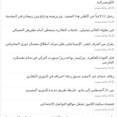
الكونفدرالية
رحيل 12 لاعباً عن الأهلي هذا الصيف.. وتريزيجيه وديانج وبن رمضان في المقدمة
في بطولة العالم بتشيلي.. ناشئات الطائرة يسقطن أمام نظيرهن التشيكي
بقرار من أشرف خضر.. الإسماعيلي يعلن موعد انطلاق معسكر دوري المحترفين
قبل العودة للقاهرة.. بيراميدز يواجه ريزا سبورت التركي في ختام معسكره
الخارجي
زفاف حسام عبد المجيد يسبق رحلة احترافه في الدوري البلغاري
من 21 أغسطس إلى مايو.. خارطة طريق جديدة للدوري المصري
فضيحة سكينة كلامور تشعل مواقع التواصل الاجتماعي