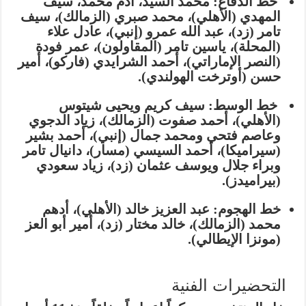
خط الدفاع:
محمد السيد، آدم محمد، سيف
المهدي (الأهلي)، محمد صبري (الزمالك)، سيف
تامر (زد)، عبد الله عمرو (إنبي)، عادل علاء
(المحلة)، ياسين تامر (المقاولون)، عمر فودة
(النصر الإماراتي)، أحمد الشرايدي (فاركو)،
أمير
حسن (أوترخت الهولندي)
.
خط الوسط:
سيف كريم ويحيى شيتوس
(الأهلي)، أحمد صفوت (الزمالك)، زياد الدجوي
وعاصم فتحي ومحمد جمال (إنبي)، أحمد بشير
(سيراميكا)، أحمد السيسي (مسار)، دانيال تامر
وبراء جلال ويوسف عثمان (زد)، زياد سعودي
(بيراميدز).
خط الهجوم:
عبد العزيز خالد (الأهلي)، أدهم
محمد (الزمالك)، خالد مختار (زد)،
أمير أبو العز
(مونزا الإيطالي)
.
التحضيرات الفنية