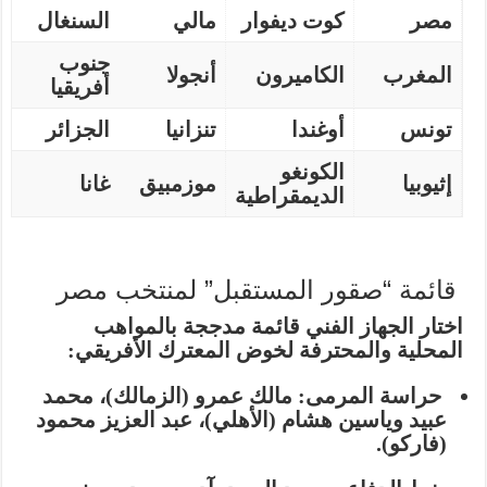
مصر
كوت ديفوار
مالي
السنغال
جنوب
المغرب
الكاميرون
أنجولا
أفريقيا
تونس
أوغندا
تنزانيا
الجزائر
الكونغو
إثيوبيا
موزمبيق
غانا
الديمقراطية
قائمة “صقور المستقبل” لمنتخب مصر
اختار الجهاز الفني قائمة مدججة بالمواهب
المحلية والمحترفة لخوض المعترك الأفريقي:
حراسة المرمى:
مالك عمرو (الزمالك)، محمد
عبيد وياسين هشام (الأهلي)، عبد العزيز محمود
(فاركو).