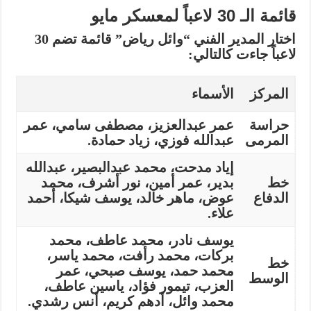
قائمة الـ 30 لاعباً لمعسكر مايو
اختار المدير الفني “وائل رياض” قائمة تضم 30
لاعباً جاءت كالتالي:
المركز
الأسماء
حراسة
عمر عبدالعزيز، مصطفى سامي، عمر
المرمى
عبدالله فوزي، زياد حمادة.
إياد مدحت، محمد عبدالبصير، عبدالله
خط
بدير، عمر أمين، نور أشرف، محمد
الدفاع
عوض، ماهر خالد، يوسف شيكا، أحمد
علاء.
يوسف نادر، محمد عاطف، محمد
بركات، محمد رأفت، محمد ياسر،
خط
محمد حمد، يوسف صبحي، عمر
الوسط
العزب، تيمور فؤاد، ياسين عاطف،
محمد وائل، أدهم كريم، أنس رشدي.