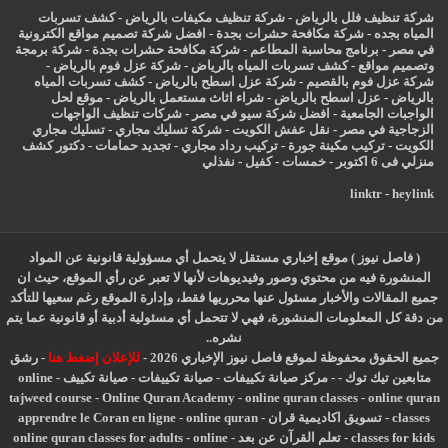
شركة تنظيف فلل بالرياض
-
شركة تنظيف مكيفات بالرياض
-
كشف تسربات
المياه بجده
-
شركة مكافحة حشرات بجدة
-
افضل شركة تصميم مواقع الكترونية
في مصر
-
برنامج محاسبة المطاعم
-
شركة مكافحة حشرات بجدة
-
شركة برمجة
وتصميم مواقع
-
كشف تسربات المياه بالرياض
-
شركة عزل فوم بالرياض
-
شركة عزل فوم بالقصيم
-
شركة عزل اسطح بالرياض
-
كشف تسربات المياه
بالرياض
-
عزل
اسطح بالرياض
-
شراء اثاث مستعمل بالرياض
-
موقع لحل
الواجبات الجامعية
-
افضل شركة سيو في مصر
-
شركات تنظيف الواجهات
الزجاجية في مصر
-
نقل عفش الكويت
-
شركة تسليك مجاري
-
تسليك مجاري
الكويت
-
تركيب مكينة جورة
-
تركيب رداد مجاري
-
تجديد حمامات
-
دكتور كشف
منزلي فى 6 اكتوبر
-
خمسات
-
كفيل
-
نفذلي
linktr
-
heylink
( فاصل نيوز ) موقع إخباري مستقل لا يتحمل أي مسؤولية قانونية عن المواد
المنشورة فيه من محتوي وصور وفيديوهات لأنها لا تعبر عن رأي الموقع، حيث ان
جميع المقالات والأخبار مسئول عنها محرريها فقط، وإدارة الموقع رغم سعيها للتأكد
من دقة كل المعلومات المنشورة، فهي لا تتحمل أي مسئولية أدبية أو قانونية عما يتم
نشره..
جميع الحقوق محفوظة لموقع فاصل نيوز الإخباري 2026 -
للإعلان إضغط هنا
-
رشق
متابعين تيك توك
-
-
مركز صيانة تكييفات
-
صيانة تكييفات
-
صيانة تكييف
-
online
tajweed course
-
Online Quran Academy
-
online quran classes
-
online quran
classes
-
تسويق اكاديمية قران
-
online quran
-
apprendre le Coran en ligne
classes for kids
-
تعلم القرآن عن بعد
-
online
-
online quran classes for adults