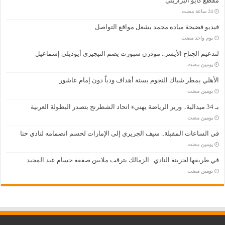
مقطع كايو البرازيلي
فيديو فضيحة مياده محمد يشعل مواقع التواصل
‏يوم واحد مضت
لتدعيم الجناح الأيسر.. مودرن سبورت يضم النيجيري أيوديلي إسماعيل
‏يومين مضت
الأهلي يمطر شباك النجوم بستة أهداف ودياً دون إمام عاشور
‏يومين مضت
بـ 34 ميدالية.. وزير الرياضة يهنيء اتحاد الشطرنج بتصدر البطولة العربية
‏يومين مضت
في الساعات المقبلة.. سيف الجزيري إلى الإمارات لحسم انضمامه لنادي حتا
‏يومين مضت
في طريقها لخزينة النادي.. الزمالك يترقب ملايين صفقة حسام عبد المجيد
‏يومين مضت