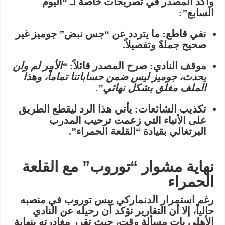
وأكد المصدر في تصريحات خاصة لـ “اليوم
السابع”:
نفي قاطع:
ما يتردد عن “جس نبض” جوميز غير
صحيح جملةً وتفصيلاً.
موقف النادي:
صرح المصدر قائلاً:
“الأمر لم ولن
يحدث، جوميز ليس ضمن حساباتنا تماماً، وهذا
الملف مغلق بشكل نهائي”
.
تكذيب الشائعات:
يأتي هذا الرد ليقطع الطريق
على الأنباء التي زعمت ترحيب المدرب
البرتغالي بقيادة “القلعة الحمراء”.
نهاية مشوار “توروب” مع القلعة
الحمراء
رغم استمرار الدنماركي ييس توروب في منصبه
حالياً، إلا أن التقارير تؤكد أن رحيله عن النادي
الأهلي بات مسألة وقت، حيث تقرر مغادرته بنهاية