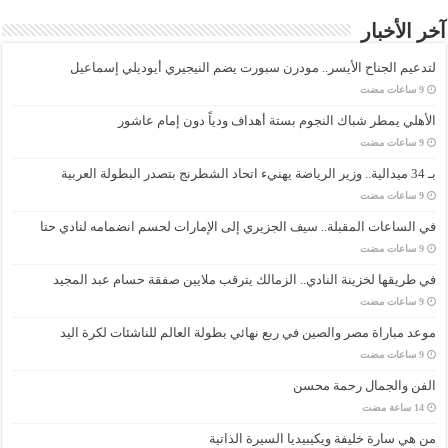
آخر الأخبار
لتدعيم الجناح الأيسر.. مودرن سبورت يضم النيجيري أيوديلي إسماعيل
الأهلي يمطر شباك النجوم بستة أهداف ودياً دون إمام عاشور
بـ 34 ميدالية.. وزير الرياضة يهنيء اتحاد الشطرنج بتصدر البطولة العربية
في الساعات المقبلة.. سيف الجزيري إلى الإمارات لحسم انضمامه لنادي حتا
في طريقها لخزينة النادي.. الزمالك يترقب ملايين صفقة حسام عبد المجيد
موعد مباراة مصر والصين في ربع نهائي بطولة العالم للناشئات لكرة اليد
الفن والجمال رحمة محسن
من هي سارة خليفة ويكيبيديا السيرة الذاتية