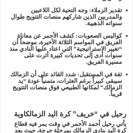
تقدير الزملاء:
وجه التحية لكل اللاعبين
والمدربين الذين شاركهم منصات التتويج طوال
سنواته الذهبية.
كواليس الصعوبات:
كشف الأحمر عن معاناة
الفريق في المواسم الثلاثة الأخيرة، موضحاً أن
“تغيير الاستراتيجية” التي اعتاد عليها النادي منذ
سنوات أدى إلى تحديات كبيرة أثرت على
مسيرة الفريق.
ثقة في المستقبل:
شدد القائد على أن الزمالك
سيبقى كبيراً برغم العثرات، متمنياً عودة “يد
الزمالك” لمكانها الطبيعي فوق منصات التتويج
قريباً.
رحيل في “خريف” كرة اليد الزمالكاوية
يأتي رحيل أحمد الأحمر في وقت يمر فيه قطاع
كرة اليد بنادي الزمالك بمرحلة حرجة، حيث يعد