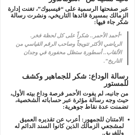
عبر صفحتها الرسمية على “فيسبوك”، تغنت إدارة
الزمالك بمسيرة قائدها التاريخي، ونشرت رسالة
شكر جاء فيها:
“أحمد الأحمر.. شكراً على كل لحظة فخر.
الرياضي الأكثر تتويجاً وصاحب الرقم القياسي من
الألقاب.. أسطورة ستظل محفورة في وجدان
التاريخ”.
رسالة الوداع: شكر للجماهير وكشف
للمستور
من جانبه، لم يفوت الأحمر فرصة وداع بيته الأول،
حيث وجه رسالة مؤثرة عبر حساباته الشخصية،
تضمنت عدة نقاط جوهرية:
الامتنان للجمهور:
أعرب عن تقديره العميق
لمشجعي الزمالك الذين كانوا السند الدائم له
وللفريق.