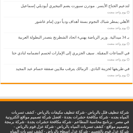
لتدعيم الجناح الأيسر.. مودرن سبورت يضم النيجيري أيوديلي إسماعيل
‏يوم واحد مضت
الأهلي يمطر شباك النجوم بستة أهداف ودياً دون إمام عاشور
‏يوم واحد مضت
بـ 34 ميدالية.. وزير الرياضة يهنيء اتحاد الشطرنج بتصدر البطولة العربية
‏يوم واحد مضت
في الساعات المقبلة.. سيف الجزيري إلى الإمارات لحسم انضمامه لنادي حتا
‏يوم واحد مضت
في طريقها لخزينة النادي.. الزمالك يترقب ملايين صفقة حسام عبد المجيد
‏يوم واحد مضت
شركة تنظيف فلل بالرياض
-
شركة تنظيف مكيفات بالرياض
-
كشف تسربات
المياه بجده
-
شركة مكافحة حشرات بجدة
-
افضل شركة تصميم مواقع الكترونية
في مصر
-
برنامج محاسبة المطاعم
-
شركة مكافحة حشرات بجدة
-
شركة برمجة
وتصميم مواقع
-
كشف تسربات المياه بالرياض
-
شركة عزل فوم بالرياض
-
شركة عزل فوم بالقصيم
-
شركة عزل اسطح بالرياض
-
كشف تسربات المياه