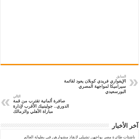
السابق
الإيفواري فريدي كوبلان يعود لقائمة
سيراميكا لمواجهة المصري
البورسعيدي
التالي
صافرة ألمانية تقترب من قمة
الدوري.. جولينبيك الأقرب لإدارة
مباراة الأهلي والزمالك
آخر الأخبار
ناشئات طائرة مصر يواجهن تشيلي لإنقاذ مشوارهن في بطولة العالم