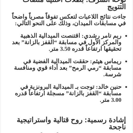
التتويج
جاءت نتائج اللاعبات لتعكس تفوقاً مصرياً واضحاً
في مسابقات الميدان، وذلك على النحو التالي:
ريم تامر رشدي:
اقتنصت
الميدالية الذهبية
والمركز الأول في مسابقة “القفز بالزانة” بعد
تحقيقها ارتفاعاً قدره
3.50 متر
.
ريماس هيثم:
حققت
الميدالية الفضية
في
مسابقة “رمي الرمح” بعد أداء قوي ومنافسة
شرسة.
حنين خالد:
توجت بـ
الميدالية البرونزية
في
مسابقة “القفز بالزانة” مسجلة ارتفاعاً قدره
3.00 متر
.
إشادة رسمية: روح قتالية واستراتيجية
ناجحة