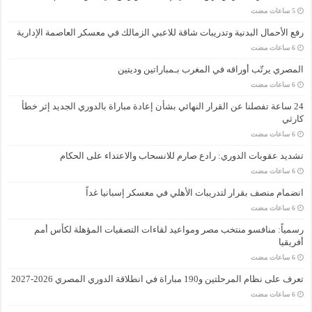
رفع الأحمال البدنية وتدريبات شاقة للاعبي الزمالك في معسكر العاصمة الإدارية
المصري يرتّب أوراقه في المغرب بـمباراتين وديتين
24 ساعة تفصلنا عن القرار النهائي بشأن إعادة مباراة بالدوري الجديد إثر خطأ
كارثي
تشديد عقوبات الدوري: رادع صارم للانسحاب والاعتداء على الحكام
انضمام منصف بقرار لتدريبات الأهلي في معسكر إسبانيا غداً
رسمياً: منافسو منتخب مصر ومواعيد لقاءات التصفيات المؤهلة لكأس أمم
أفريقيا
تعرف على نظام المرحلتين و190 مباراة في انطلاقة الدوري المصري 2026-2027