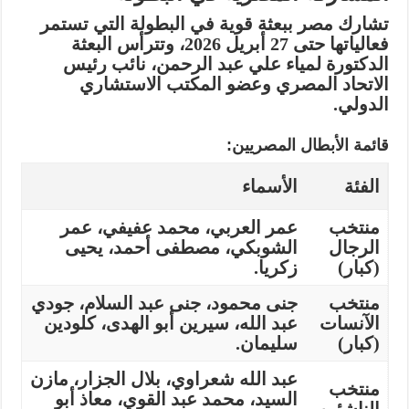
تشارك مصر ببعثة قوية في البطولة التي تستمر
فعالياتها حتى
27 أبريل 2026
، وتترأس البعثة
الدكتورة
لمياء علي عبد الرحمن
، نائب رئيس
الاتحاد المصري وعضو المكتب الاستشاري
الدولي.
قائمة الأبطال المصريين:
الفئة
الأسماء
منتخب
عمر العربي، محمد عفيفي، عمر
الرجال
الشوبكي، مصطفى أحمد، يحيى
(كبار)
زكريا.
منتخب
جنى محمود، جنى عبد السلام، جودي
الآنسات
عبد الله، سيرين أبو الهدى، كلودين
(كبار)
سليمان.
عبد الله شعراوي، بلال الجزار، مازن
منتخب
السيد، محمد عبد القوي، معاذ أبو