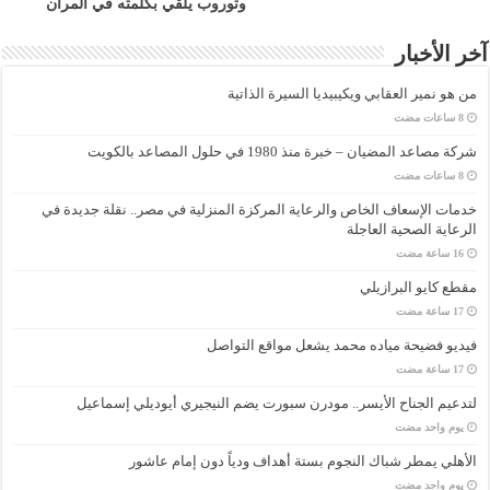
وتوروب يلقي بكلمته في المران
آخر الأخبار
من هو نمير العقابي ويكيبيديا السيرة الذاتية
شركة مصاعد المضيان – خبرة منذ 1980 في حلول المصاعد بالكويت
خدمات الإسعاف الخاص والرعاية المركزة المنزلية في مصر.. نقلة جديدة في
الرعاية الصحية العاجلة
مقطع كايو البرازيلي
فيديو فضيحة مياده محمد يشعل مواقع التواصل
لتدعيم الجناح الأيسر.. مودرن سبورت يضم النيجيري أيوديلي إسماعيل
‏يوم واحد مضت
الأهلي يمطر شباك النجوم بستة أهداف ودياً دون إمام عاشور
‏يوم واحد مضت