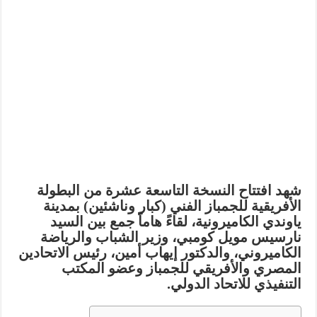
شهد افتتاح النسخة التاسعة عشرة من
البطولة
الأفريقية للجمباز الفني (كبار وناشئين)
بمدينة
ياوندي الكاميرونية، لقاءً هاماً جمع بين السيد
نارسيس مويل كومبي
، وزير الشباب والرياضة
الكاميروني، والدكتور
إيهاب أمين
، رئيس الاتحادين
المصري والأفريقي للجمباز وعضو المكتب
التنفيذي للاتحاد الدولي.