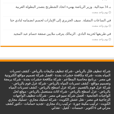
بـ 34 ميدالية.. وزير الرياضة يهنيء اتحاد الشطرنج بتصدر البطولة العربية
‏يوم واحد مضت
في الساعات المقبلة.. سيف الجزيري إلى الإمارات لحسم انضمامه لنادي حتا
‏يوم واحد مضت
في طريقها لخزينة النادي.. الزمالك يترقب ملايين صفقة حسام عبد المجيد
‏يوم واحد مضت
شركة تنظيف فلل بالرياض
-
شركة تنظيف مكيفات بالرياض
-
كشف تسربات
المياه بجده
-
شركة مكافحة حشرات بجدة
-
افضل شركة تصميم مواقع الكترونية
في مصر
-
برنامج محاسبة المطاعم
-
شركة مكافحة حشرات بجدة
-
شركة برمجة
وتصميم مواقع
-
كشف تسربات المياه بالرياض
-
شركة عزل فوم بالرياض
-
شركة عزل فوم بالقصيم
-
شركة عزل اسطح بالرياض
-
كشف تسربات المياه
بالرياض
-
عزل
اسطح بالرياض
-
شراء اثاث مستعمل بالرياض
-
موقع لحل
الواجبات الجامعية
-
افضل شركة سيو في مصر
-
شركات تنظيف الواجهات
الزجاجية في مصر
-
نقل عفش الكويت
-
شركة تسليك مجاري
-
تسليك مجاري
الكويت
-
تركيب مكينة جورة
-
تركيب رداد مجاري
-
تجديد حمامات
-
دكتور كشف
منزلي فى 6 اكتوبر
-
خمسات
-
كفيل
-
نفذلي