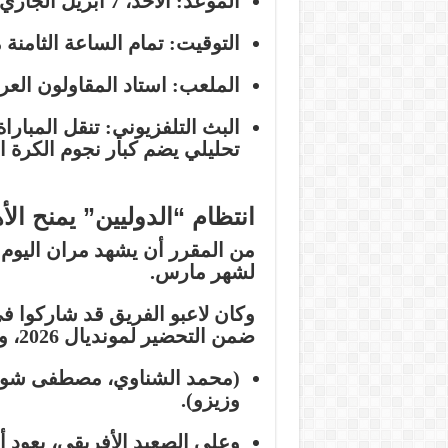
الموعد:
الأحد، 7 أبريل الجاري.
التوقيت:
تمام الساعة الثامنة م
الملعب:
استاد المقاولون العر
البث التلفزيوني:
تنقل المباراة
تحليلي يضم كبار نجوم الكرة ا
انتظام “الدوليين” يمنح الأ
من المقرر أن يشهد مران اليوم ان
لشهر مارس.
وكان لاعبو الفريق قد شاركوا ف
ضمن التحضير لمونديال 2026، وشملت القائمة الأسماء التالية:
(محمد الشناوي، مصطفى شوبير،
وزيزو).
وعلى الصعيد الأفريقي، يعود
أ