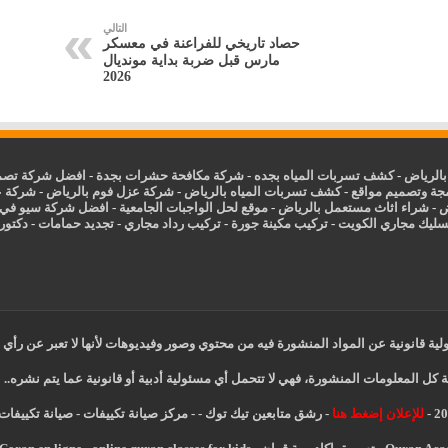
التالي
حصاد تاريخي للفراعنة في معسكر
مارس قبل ضربة بداية مونديال
2026
الرياض
-
كشف تسربات المياه بجده
-
شركة مكافحة حشرات بجدة
-
افضل شركة تصمي
جة وتصميم مواقع
-
كشف تسربات المياه بالرياض
-
شركة عزل فوم بالرياض
-
شركة ع
ض
-
شراء اثاث مستعمل بالرياض
-
موقع لحل الواجبات الجامعية
-
افضل شركة سيو في
سليك مجاري الكويت
-
تركيب مكينة جورة
-
تركيب رداد مجاري
-
تجديد حمامات
-
دكتور ك
ية قانونية عن المواد المنشورة فيه من محتوي وصور وفيديوهات لأنها لا تعبر عن رأي 
 كل المعلومات المنشورة، فهي لا تتحمل أي مسئولية أدبية أو قانونية عما يتم نشره..
للإعلان إضغط هنا
-
رشق متابعين تيك توك
-
-
مركز صيانة تكييفات
-
صيانة تكييفات