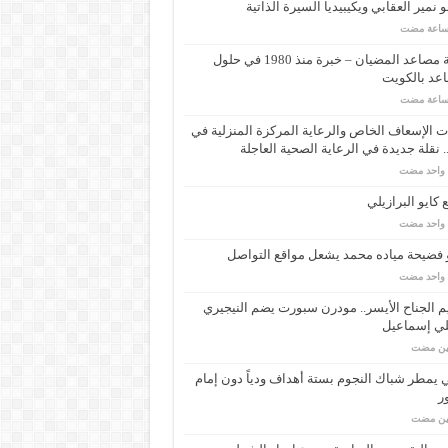
 نمير العقابي ويكيبيديا السيرة الذاتية
شركة مصاعد المضيان – خبرة منذ 1980 في حلول
عد بالكويت
 الإسعاف الخاص والرعاية المركزة المنزلية في
 نقلة جديدة في الرعاية الصحية العاجلة
م واحد مضت
كايو البرازيلي
م واحد مضت
 فضيحة مياده محمد يشعل مواقع التواصل
م واحد مضت
م الجناح الأيسر.. مودرن سبورت يضم النيجيري
لي إسماعيل
مين مضت
ي يمطر شباك النجوم بستة أهداف ودياً دون إمام
ر
مين مضت