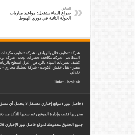
السابق
صراع البقاء يشتعل: مواعيد مباريات
الجولة الثانية في دوري الهبوط
شركة تنظيف فلل بالرياض
-
شركة تنظيف مكيفات ب
المطاعم
-
شركة مكافحة حشرات بجدة
-
شركة برم
كشف تسربات المياه بالرياض
-
عزل
اسطح بالريا
مصر
-
نقل عفش الكويت
-
شركة تسليك مجاري
-
ت
نفذلي
linktr
-
heylink
( فاصل نيوز ) موقع إخباري مستقل لا يتحمل أي مسؤول
محرريها فقط، وإدارة الموقع رغم سعيها للتأكد من دقة
جميع الحقوق محفوظة لموقع فاصل نيوز الإخباري 2026 -