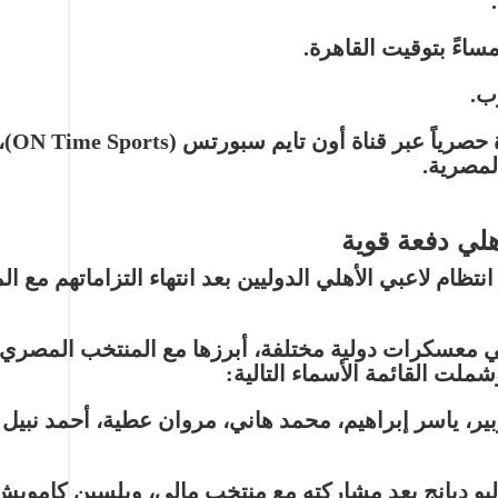
ساءً بتوقيت القاهرة.
ب.
 حصرياً عبر قناة
أون تايم سبورتس (ON Time Sports)
،
لمصرية.
هلي دفعة قوية
تظام لاعبي الأهلي الدوليين بعد انتهاء التزاماتهم مع الم
ي معسكرات دولية مختلفة، أبرزها مع
المنتخب المصري
 ياسر إبراهيم، محمد هاني، مروان عطية، أحمد نبيل كو
ليو ديانج
بعد مشاركته مع منتخب مالي، و
يلسين كامويش