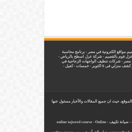
م مواقع الكترونية في مصر
-
برنامج محاسبة
زل فوم بالقصيم
-
شركة عزل اسطح بالرياض
-
 مصر
-
شركات تنظيف الواجهات الزجاجية في
شف منزلي فى 6 اكتوبر
-
خمسات
-
كفيل
-
الموقع، حيث ان جميع المقالات والأخبار مسئول عنها
-
صيانة تكييف
-
Online
-
online tajweed course