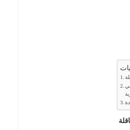
ات
لة
لي
ية
دة
اقلة