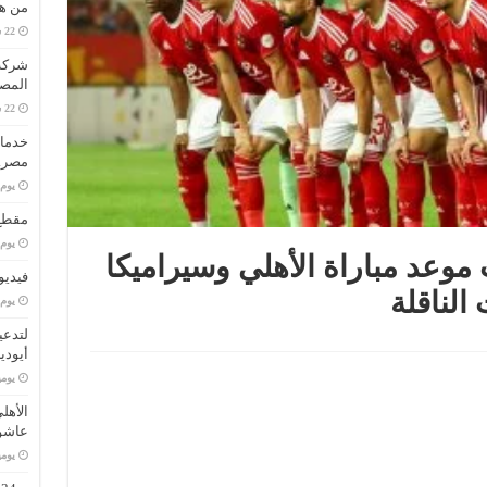
من هو
المصا
خدمات
مصر..
‏يو
مقطع 
‏يو
 موعد مباراة الأهلي وسيراميكا
فيديو
الناقلة
‏يو
لتدعي
أيودي
‏يو
الأهل
عاشو
‏يو