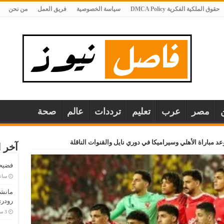
حقوق الملكية الفكرية DMCA Policy
سياسة الخصوصية
فريق العمل
من نحن
مصر
عرب
تعليم
ترددات
عالم
صحة
عد مباراة الأهلي وسيراميكا في دوري نايل والقنوات الناقلة
آخر ا
فضيحة
‏سا
مانش
رودري