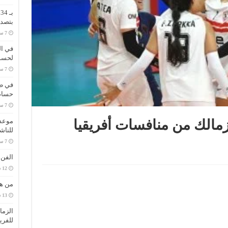
ب
بتصدر
في ال
لحسم 
في طر
حسام 
موعد 
مالك من منافسات أفريقيا
للناش
الفن
من هي
الزما
للفري