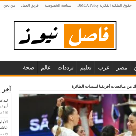
حقوق الملكية الفكرية DMCA Policy
سياسة الخصوصية
فريق العمل
من نحن
مصر
عرب
تعليم
ترددات
عالم
صحة
ك من منافسات أفريقيا لسيدات الطائرة
آخر ا
لتدعي
أيودي
الأهل
عاشو