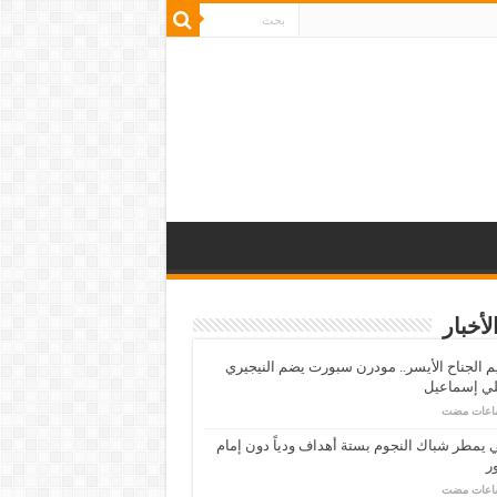
لأخبار
م الجناح الأيسر.. مودرن سبورت يضم النيجيري
لي إسماعيل
ي يمطر شباك النجوم بستة أهداف ودياً دون إمام
ر