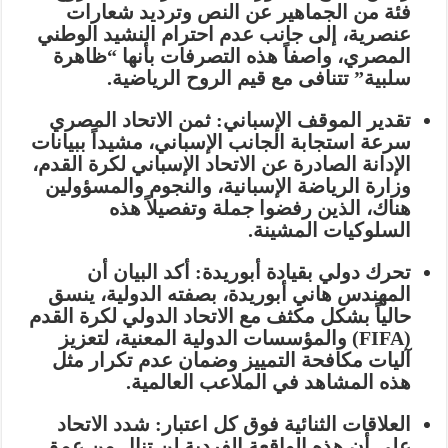
فئة من الجماهير عن النص وترديد شعارات
عنصرية، إلى جانب عدم احترام النشيد الوطني
المصري، واصفاً هذه التصرفات بأنها “ظاهرة
سلبية” تتنافى مع قيم الروح الرياضية.
تقدير الموقف الإسباني:
ثمن الاتحاد المصري
سرعة استجابة الجانب الإسباني، مشيداً ببيانات
الإدانة الصادرة عن الاتحاد الإسباني لكرة القدم،
وزارة الرياضة الإسبانية، والنجوم والمسؤولين
هناك، الذين رفضوا جملة وتفصيلاً هذه
السلوكيات المشينة.
تحرك دولي بقيادة أبوريدة:
أكد البيان أن
المهندس هاني أبوريدة، بصفته الدولية، ينسق
حالياً بشكل مكثف مع الاتحاد الدولي لكرة القدم
(FIFA) والمؤسسات الدولية المعنية، لتعزيز
آليات مكافحة التمييز وضمان عدم تكرار مثل
هذه المشاهد في الملاعب العالمية.
العلاقات الثنائية فوق كل اعتبار:
شدد الاتحاد
على أن هذه الواقعة الفردية لن تنال من عمق