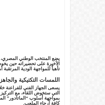
يضع المنتخب الوطني المصري، ف
الأخيرة على تحضيراته حين يخو
تأهباً للمواجهة الودية المرتقبة أ
اللمسات التكتيكية والجاهزي
يسعى الجهاز الفني للفراعنة خل
التي ستخوض اللقاء، مع التركيز
بمواجهة أسلوب “الماتادور” ال
كافة أرجاء الملعب.