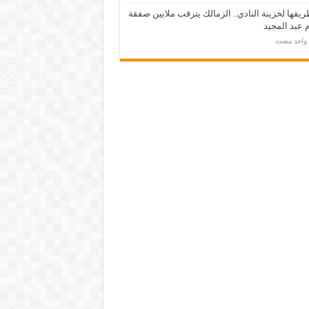
يقها لخزينة النادي.. الزمالك يترقب ملايين صفقة
عبد المجيد
م واحد مضت