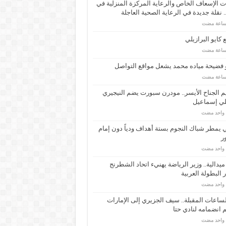
 الإسعاف الخاص والرعاية المركزة المنزلية في
 نقلة جديدة في الرعاية الصحية العاجلة
كايو البرازيلي
 فضيحة مياده محمد يشعل مواقع التواصل
م الجناح الأيسر.. مودرن سبورت يضم النيجيري
لي إسماعيل
م واحد مضت
ي يمطر شباك النجوم بستة أهداف ودياً دون إمام
ر
م واحد مضت
ـ 34 ميدالية.. وزير الرياضة يهنيء اتحاد الشطرنج
 البطولة العربية
م واحد مضت
ساعات المقبلة.. سيف الجزيري إلى الإمارات
انضمامه لنادي حتا
م واحد مضت