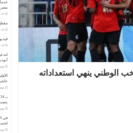
خدمات
مصر..
مقطع 
فيديو
لتدعي
أيودي
‏يو
تخب الوطني ينهي استعداداته
الأهل
عاشو
‏يو
ب
بتصدر
‏يو
في ال
لحسم 
‏يو