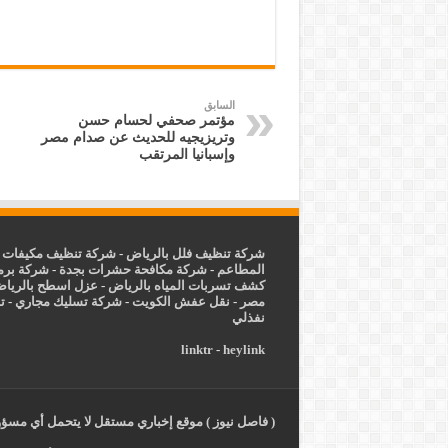
السابق
مؤتمر صحفي لحسام حسن
وتريزيجيه للحديث عن صدام مصر
وإسبانيا المرتقب
شركة تنظيف فلل بالرياض
-
شركة تنظيف مكيفات ب
المطاعم
-
شركة مكافحة حشرات بجدة
-
شركة برم
كشف تسربات المياه بالرياض
-
عزل
اسطح بالريا
مصر
-
نقل عفش الكويت
-
شركة تسليك مجاري
-
ت
نفذلي
linktr
-
heylink
( فاصل نيوز ) موقع إخباري مستقل لا يتحمل أي مسؤول