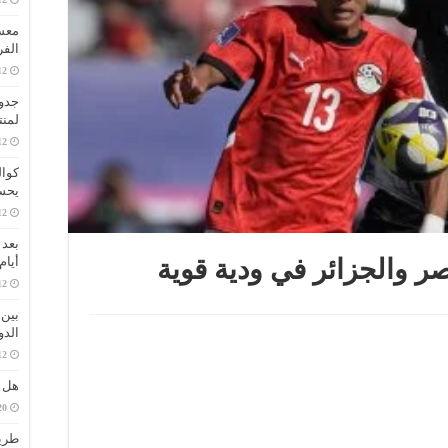
معسك
الفر
جدول
لمنت
كوال
يحس
أيام
ر والجزائر في ودية قوية
بين 
الدو
هل ص
طريق