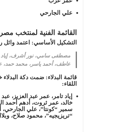
عمر عزب
علي الجارحي
القائمة الفنية لمنتخب مصر
التشكيل الأساسي:
اعتمد وائل ر
مصطفى سامي، نور أشرف، إياد
عاطف، أحمد ياسر، محمد حمد، عم
قائمة البدلاء:
ضمت دكة البدلاء خ
اللقاء:
إياد تامر، عمر عبد العزيز، عبد
خالد، عمر ثروت، أدهم أحمد ال
سمير “كونتا”، علي الجارحي
“تريزيجيه”، محمود صلاح، وبلا