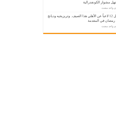
ل مشوار الكونفدرالية
وم واحد مضت
رحيل 12 لاعباً عن الأهلي هذا الصيف.. وتريزيجيه وديانج
 رمضان في المقدمة
وم واحد مضت