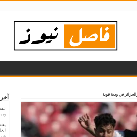
لجزائر في ودية قوية
آخر 
عقد لـ 4 مواسم: أحمد عبد ال
بعث
الخ