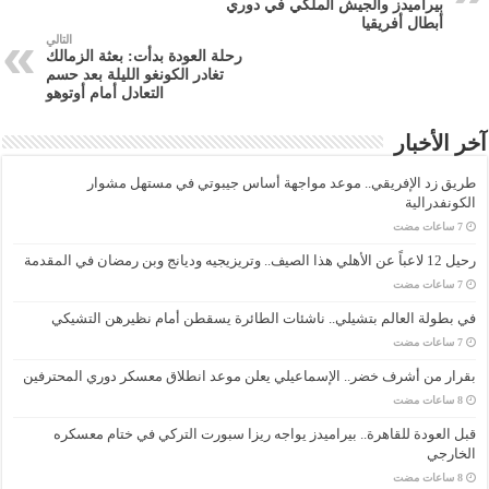
بيراميدز والجيش الملكي في دوري
أبطال أفريقيا
التالي
رحلة العودة بدأت: بعثة الزمالك
تغادر الكونغو الليلة بعد حسم
التعادل أمام أوتوهو
آخر الأخبار
طريق زد الإفريقي.. موعد مواجهة أساس جيبوتي في مستهل مشوار
الكونفدرالية
رحيل 12 لاعباً عن الأهلي هذا الصيف.. وتريزيجيه وديانج وبن رمضان في المقدمة
في بطولة العالم بتشيلي.. ناشئات الطائرة يسقطن أمام نظيرهن التشيكي
بقرار من أشرف خضر.. الإسماعيلي يعلن موعد انطلاق معسكر دوري المحترفين
قبل العودة للقاهرة.. بيراميدز يواجه ريزا سبورت التركي في ختام معسكره
الخارجي